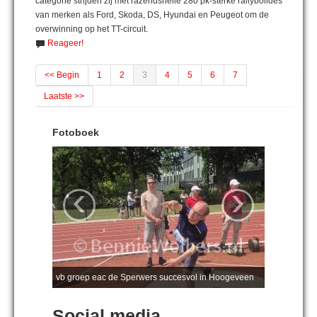
categorie strijden zij met razendsnelle 280 pk-sterke rallybolides
van merken als Ford, Skoda, DS, Hyundai en Peugeot om de
overwinning op het TT-circuit.
Reageer!
<< Begin
1
2
3
4
5
6
7
Laatste >>
Fotoboek
‹
›
vb groep eac de Sperwers succesvol in Hoogeveen
Social media