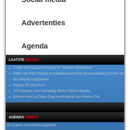
Advertenties
Agenda
LAATSTE
NIEUWS
Treffer van Quispel bezorgt FC Emmen droomstart
Peter van Dijk Projects & Investments breidt samenwerking Emmen uit
als nieuwe rugsponsor
Najaar '26 staat live!
102 kaarsen voor eeuwling Mieke Sijbom-Maatje
Emmen wint op Open Dag overtuigend van Almere City
AGENDA
EMMEN
Er is geen evenement gepland.