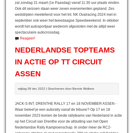
zal zondag 31 maart (1e Paasdag) vanaf 11:30 uur plaats vinden.
Ook dit seizoen staan weer zeven evenementen gepland. Zes
wedstrijden meetellend voor het Int. NK Ovalracing 2024 met in
september ook weer het tweedaagse Speedweekend. In oktober
wordt het autosportjaar wederom afgesloten met de altijd weer
spectaculaire autocrossdag.
Reageer!
NEDERLANDSE TOPTEAMS
IN ACTIE OP TT CIRCUIT
ASSEN
vrijdag 09 dec 2022 | Geschreven door Bennie Wolbers
JACK-S INT. DRENTHE RALLY 17 en 18 NOVEMBER ASSEN -
Waar beleef je een autorally vanaf de tribune? Op 17 en 18
november 2023 komen de beste rallyteams van Nederland in actie
op het Circuit van Drenthe voor de afsluiting van het Open
Nederlandse Rally Kampioenschap. In onder meer de RC2-