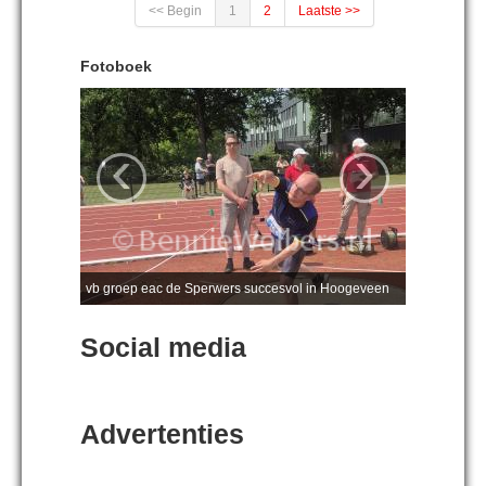
<< Begin
1
2
Laatste >>
Fotoboek
‹
›
vb groep eac de Sperwers succesvol in Hoogeveen
Social media
Advertenties