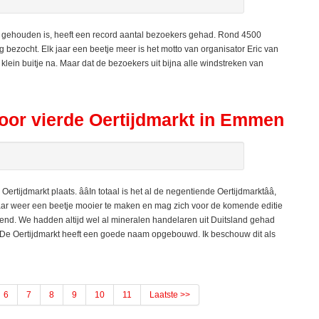
 gehouden is, heeft een record aantal bezoekers gehad. Rond 4500
bezocht. Elk jaar een beetje meer is het motto van organisator Eric van
n klein buitje na. Maar dat de bezoekers uit bijna alle windstreken van
 voor vierde Oertijdmarkt in Emmen
jdmarkt plaats. ââIn totaal is het al de negentiende Oertijdmarktââ,
k jaar weer een beetje mooier te maken en mag zich voor de komende editie
vallend. We hadden altijd wel al mineralen handelaren uit Duitsland gehad
Ã«. De Oertijdmarkt heeft een goede naam opgebouwd. Ik beschouw dit als
6
7
8
9
10
11
Laatste >>