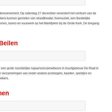
erevenement. Op zaterdag 27 december verandert het centrum van de
ers kunnen genieten van straattheater, livemuziek, een feestelijke
es, lasers en vuurwerk op het Marktplein bij de Grote Kerk. De toegang
Beilen
een grote noordelijke najaarsverzamelbeurs in buurtgebouw De Raat in
un verzamelingen van onder andere postzegels, kaarten, speldjes en
oekers.
men