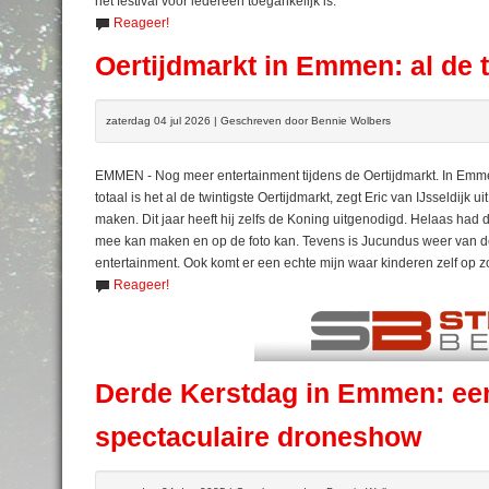
het festival voor iedereen toegankelijk is.
Reageer!
Oertijdmarkt in Emmen: al de t
zaterdag 04 jul 2026 | Geschreven door Bennie Wolbers
EMMEN - Nog meer entertainment tijdens de Oertijdmarkt. In Emmen 
totaal is het al de twintigste Oertijdmarkt, zegt Eric van IJsseldijk
maken. Dit jaar heeft hij zelfs de Koning uitgenodigd. Helaas had
mee kan maken en op de foto kan. Tevens is Jucundus weer van de 
entertainment. Ook komt er een echte mijn waar kinderen zelf op 
Reageer!
Derde Kerstdag in Emmen: een
spectaculaire droneshow