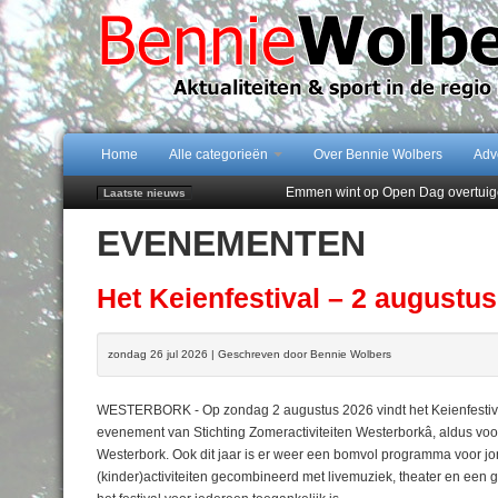
Home
Alle categorieën
Over Bennie Wolbers
Adv
Emmen wint op Open Dag overtuig
Laatste nieuws
Daan Lambers tekent eerste profc
EVENEMENTEN
Jubileumfeest 35 jaar De Amer
Hunzeloopwandeltocht keert op 19
102 kaarsen voor eeuwling Mieke 
Het Keienfestival – 2 augustu
zondag 26 jul 2026 | Geschreven door Bennie Wolbers
WESTERBORK - Op zondag 2 augustus 2026 vindt het Keienfestival w
evenement van Stichting Zomeractiviteiten Westerborkâ, aldus voor
Westerbork. Ook dit jaar is er weer een bomvol programma voor jon
(kinder)activiteiten gecombineerd met livemuziek, theater en een gez