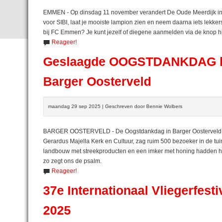
EMMEN - Op dinsdag 11 november verandert De Oude Meerdijk in een
voor SIBI, laat je mooiste lampion zien en neem daarna iets lekke
bij FC Emmen? Je kunt jezelf of diegene aanmelden via de knop 
Reageer!
Geslaagde OOGSTDANKDAG bij 
Barger Oosterveld
maandag 29 sep 2025 | Geschreven door Bennie Wolbers
BARGER OOSTERVELD - De Oogstdankdag in Barger Oosterveld we
Gerardus Majella Kerk en Cultuur, zag ruim 500 bezoeker in de tui
landbouw met streekproducten en een imker met honing hadden hu
zo zegt ons de psalm.
Reageer!
37e Internationaal Vliegerfes
2025