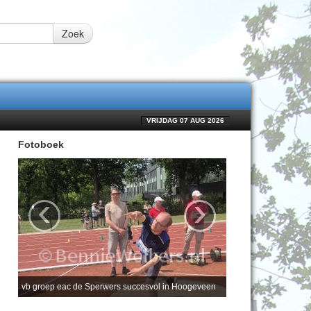
Zoek
VRIJDAG 07 AUG 2026
Fotoboek
‹
›
vb groep eac de Sperwers succesvol in Hoogeveen