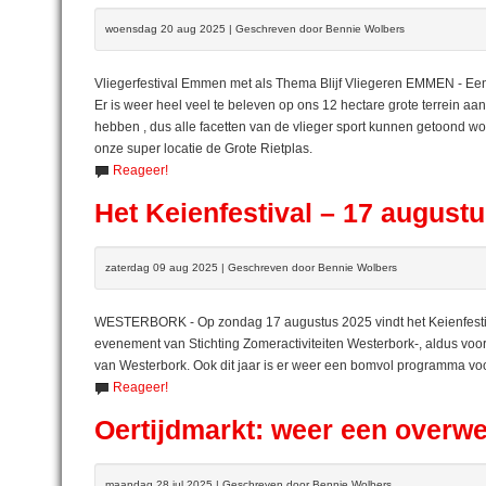
woensdag 20 aug 2025 | Geschreven door Bennie Wolbers
Vliegerfestival Emmen met als Thema Blijf Vliegeren EMMEN - Een b
Er is weer heel veel te beleven op ons 12 hectare grote terrein 
hebben , dus alle facetten van de vlieger sport kunnen getoond wo
onze super locatie de Grote Rietplas.
Reageer!
Het Keienfestival – 17 august
zaterdag 09 aug 2025 | Geschreven door Bennie Wolbers
WESTERBORK - Op zondag 17 augustus 2025 vindt het Keienfestival
evenement van Stichting Zomeractiviteiten Westerbork-, aldus voorz
van Westerbork. Ook dit jaar is er weer een bomvol programma vo
Reageer!
Oertijdmarkt: weer een overw
maandag 28 jul 2025 | Geschreven door Bennie Wolbers