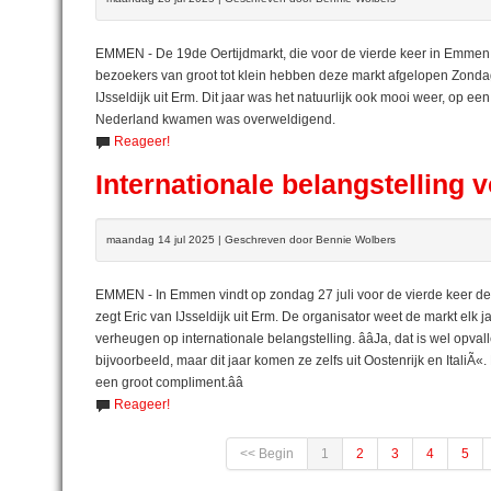
EMMEN - De 19de Oertijdmarkt, die voor de vierde keer in Emmen
bezoekers van groot tot klein hebben deze markt afgelopen Zondag 
IJsseldijk uit Erm. Dit jaar was het natuurlijk ook mooi weer, op ee
Nederland kwamen was overweldigend.
Reageer!
Internationale belangstelling
maandag 14 jul 2025 | Geschreven door Bennie Wolbers
EMMEN - In Emmen vindt op zondag 27 juli voor de vierde keer de Oerti
zegt Eric van IJsseldijk uit Erm. De organisator weet de markt el
verheugen op internationale belangstelling. ââJa, dat is wel op
bijvoorbeeld, maar dit jaar komen ze zelfs uit Oostenrijk en Itali
een groot compliment.ââ
Reageer!
<< Begin
1
2
3
4
5