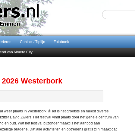
erteren
Contact / Tiplijn
Fotoboek
end van Almere City
ontract bij FC Emmen
 september 2026 terug naar Zuidlaren
Sijbom-Maatje
s 2026 Westerbork
eer plaats in Westerbork. âHet is het grootste en meest diverse
zitter David Zwiers. Het festival vindt plaats door het gehele centrum van
g en oud. Wat het festival bijzonder maakt is het aanbod aan
ellige braderie. Dat alle activiteiten en optredens gratis zijn maakt dat