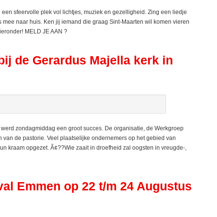
 sfeervolle plek vol lichtjes, muziek en gezelligheid. Zing een liedje
rs mee naar huis. Ken jij iemand die graag Sint-Maarten wil komen vieren
hieronder! MELD JE AAN ?
de Gerardus Majella kerk in
rd zondagmiddag een groot succes. De organisatie, de Werkgroep
n van de pastorie. Veel plaatselijke ondernemers op het gebied van
n kraam opgezet. Ã¢??Wie zaait in droefheid zal oogsten in vreugde-,
tival Emmen op 22 t/m 24 Augustus