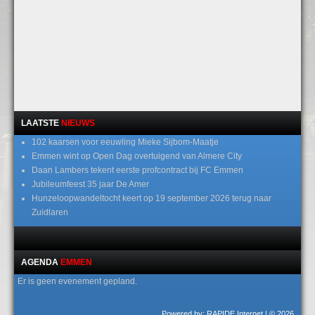
LAATSTE
NIEUWS
102 kaarsen voor eeuwling Mieke Sijbom-Maatje
Emmen wint op Open Dag overtuigend van Almere City
Daan Lambers tekent eerste profcontract bij FC Emmen
Jubileumfeest 35 jaar De Amer
Hunzeloopwandeltocht keert op 19 september 2026 terug naar
Zuidlaren
AGENDA
EMMEN
Er is geen evenement gepland.
Powered by: RAPIDE Internet
| © 2026