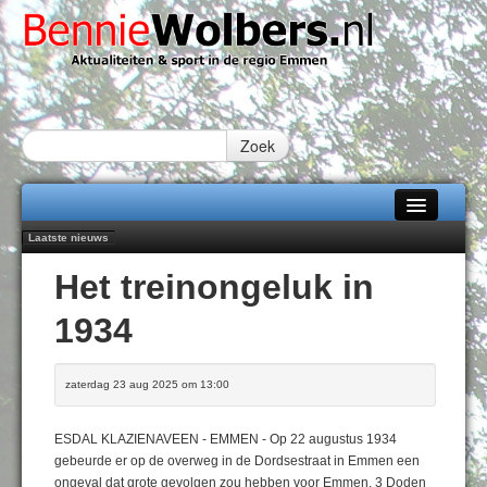
Zoek
Laatste nieuws
Home
102 kaarsen voor eeuwling Mieke Sijbom-Maatje
Het treinongeluk in
Emmen wint op Open Dag overtuigend van Almere City
Alle categorieën
Daan Lambers tekent eerste profcontract bij FC Emmen
1934
Jubileumfeest 35 jaar De Amer
Over Bennie Wolbers
Hunzeloopwandeltocht keert op 19 september 2026 terug naar Zuidlaren
Adverteren
VRIJDAG 07 AUG 2026
zaterdag 23 aug 2025 om 13:00
Contact / Tiplijn
ESDAL KLAZIENAVEEN - EMMEN - Op 22 augustus 1934
Fotoboek
gebeurde er op de overweg in de Dordsestraat in Emmen een
ongeval dat grote gevolgen zou hebben voor Emmen. 3 Doden