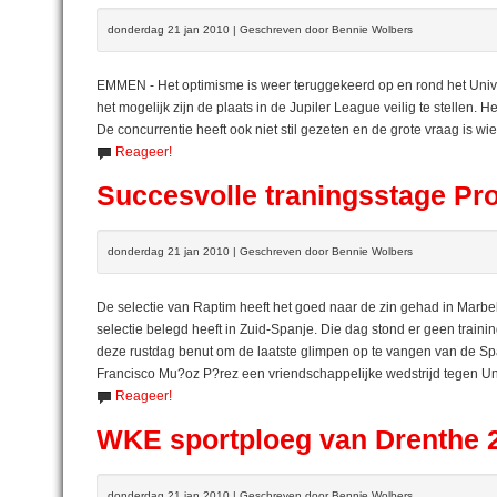
donderdag 21 jan 2010 | Geschreven door Bennie Wolbers
EMMEN - Het optimisme is weer teruggekeerd op en rond het Univ
het mogelijk zijn de plaats in de Jupiler League veilig te stellen
De concurrentie heeft ook niet stil gezeten en de grote vraag is wi
Reageer!
Succesvolle traningsstage Pr
donderdag 21 jan 2010 | Geschreven door Bennie Wolbers
De selectie van Raptim heeft het goed naar de zin gehad in Marbel
selectie belegd heeft in Zuid-Spanje. Die dag stond er geen trai
deze rustdag benut om de laatste glimpen op te vangen van de 
Francisco Mu?oz P?rez een vriendschappelijke wedstrijd tegen U
Reageer!
WKE sportploeg van Drenthe 
donderdag 21 jan 2010 | Geschreven door Bennie Wolbers