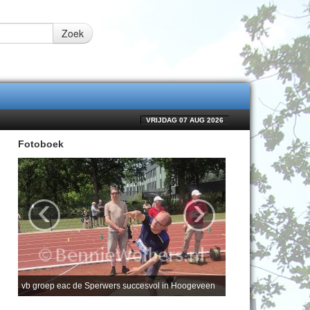
Zoek
VRIJDAG 07 AUG 2026
Fotoboek
‹
›
vb groep eac de Sperwers succesvol in Hoogeveen