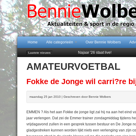
Home
Alle categorieën
Over Bennie Wolbers
Adv
Najaar '26 staat live!
Laatste nieuws
102 kaarsen voor eeuwling Mieke 
AMATEURVOETBAL
Emmen wint op Open Dag overtuig
Daan Lambers tekent eerste profc
Peter van Dijk Projects & Investm
Fokke de Jonge wil carri?re bi
maandag 25 jan 2010 | Geschreven door Bennie Wolbers
EMMEN ? Als het aan Fokke de jonge ligt zal hij na aan het eind va
jaar verlengen. Dat zei de Emmer trainer zondagmiddag tijdens 
vrijdagavond zullen in een gesprek tussen bestuur en De Jonge 
gladgestreken kunnen worden lijkt niets een verlenging van zijn co