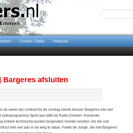
erteren
Contact / Tiplijn
Fotoboek
Sijbom-Maatje
end van Almere City
ontract bij FC Emmen
ents breidt samenwerking Emmen uit als nieuwe rugsponsor
j Bargeres afsluiten
n de week zijn contract bij de zondag vierde klasser Bargeres met vier
het radioprogramma Sport aan tafel bij Radio Emmen. Komende
nog enkele technische punten besproken moeten worden. Als die ook
ntract met vier jaar in de weg te staan. Fokke de Jonge, die met Bargeres