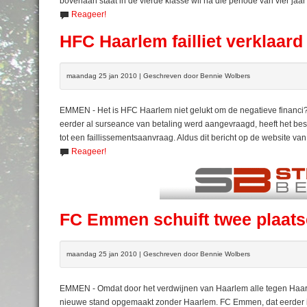
bovenaan staat in de vierde klasse wil na die periode van vier jaar 
Reageer!
HFC Haarlem failliet verklaard
maandag 25 jan 2010 | Geschreven door Bennie Wolbers
EMMEN - Het is HFC Haarlem niet gelukt om de negatieve financi?le
eerder al surseance van betaling werd aangevraagd, heeft het be
tot een faillissementsaanvraag. Aldus dit bericht op de website va
Reageer!
FC Emmen schuift twee plaats
maandag 25 jan 2010 | Geschreven door Bennie Wolbers
EMMEN - Omdat door het verdwijnen van Haarlem alle tegen Haar
nieuwe stand opgemaakt zonder Haarlem. FC Emmen, dat eerder in 