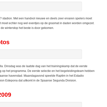
? stadion. Met een handvol nieuwe en deels zeer ervaren spelers moet
. Het moet echter nog wel eventjes op de grasmat in daden worden omgezet.
e de winterstop het beste is door gekomen.
otos
la. Dinsdag was de laatste dag van het trainingskamp dat de eerste
ning op het programma. De eerste selectie en het begeleidingsteam hebben
Spaanse havenstad. Maandagavond speelde Raptim in het Estadio
nion Estepona dat uitkomt in de Spaanse Segunda Division.
2009