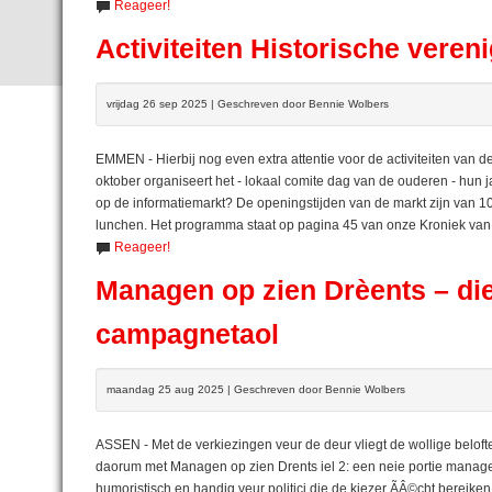
Reageer!
Activiteiten Historische vere
vrijdag 26 sep 2025 | Geschreven door Bennie Wolbers
EMMEN - Hierbij nog even extra attentie voor de activiteiten van
oktober organiseert het - lokaal comite dag van de ouderen - hun ja
op de informatiemarkt? De openingstijden van de markt zijn van 10
lunchen. Het programma staat op pagina 45 van onze Kroniek va
Reageer!
Managen op zien Drèents – die
campagnetaol
maandag 25 aug 2025 | Geschreven door Bennie Wolbers
ASSEN - Met de verkiezingen veur de deur vliegt de wollige belof
daorum met Managen op zien Drents iel 2: een neie portie managem
humoristisch en handig veur politici die de kiezer ÃÂ©cht bereiken 