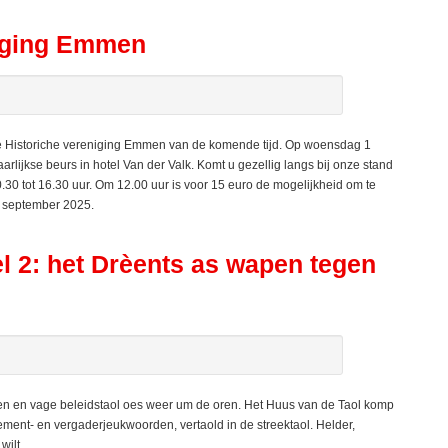
niging Emmen
 de Historiche vereniging Emmen van de komende tijd. Op woensdag 1
arlijkse beurs in hotel Van der Valk. Komt u gezellig langs bij onze stand
.30 tot 16.30 uur. Om 12.00 uur is voor 15 euro de mogelijkheid om te
n september 2025.
l 2: het Drèents as wapen tegen
ten en vage beleidstaol oes weer um de oren. Het Huus van de Taol komp
ent- en vergaderjeukwoorden, vertaold in de streektaol. Helder,
wilt.