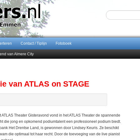
erteren
Contact / Tiplijn
Fotoboek
end van Almere City
ontract bij FC Emmen
 september 2026 terug naar Zuidlaren
Sijbom-Maatje
itie van ATLAS on STAGE
het ATLAS Theater Gisteravond vond in het ATLAS Theater de spannende
cht die jong en opkomend podiumtalent een professioneel podium biedt.
ank Het Drentse Land, is gewonnen door Lindsey Keuris. Ze beschikt
 die optimaal tot haar recht. Door de toevoeging van de live pianist