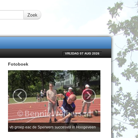
Zoek
VRIJDAG 07 AUG 2026
Fotoboek
‹
›
vb groep eac de Sperwers succesvol in Hoogeveen