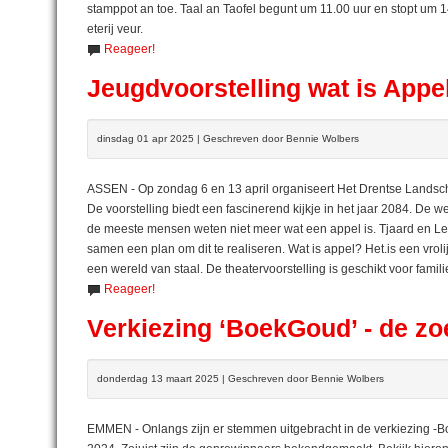
stamppot an toe. Taal an Taofel begunt um 11.00 uur en stopt um 14
eterij veur.
Reageer!
Jeugdvoorstelling wat is Appe
dinsdag 01 apr 2025 | Geschreven door Bennie Wolbers
ASSEN - Op zondag 6 en 13 april organiseert Het Drentse Landsch
De voorstelling biedt een fascinerend kijkje in het jaar 2084. De 
de meeste mensen weten niet meer wat een appel is. Tjaard en L
samen een plan om dit te realiseren. Wat is appel? Het.is een vrol
een wereld van staal. De theatervoorstelling is geschikt voor famili
Reageer!
Verkiezing ‘BoekGoud’ - de zo
donderdag 13 maart 2025 | Geschreven door Bennie Wolbers
EMMEN - Onlangs zijn er stemmen uitgebracht in de verkiezing -Bo