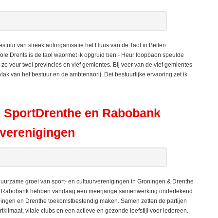
stuur van streektaolorganisatie het Huus van de Taol in Beilen.
ole Drents is de taol waormet ik opgruid ben.- Heur loopbaon speulde
 ze veur twei previncies en vief gemientes. Bij veer van de vief gemientes
lak van het bestuur en de ambtenaorij. Dei bestuurlijke ervaoring zet ik
, SportDrenthe en Rabobank
 verenigingen
urzame groei van sport- en cultuurverenigingen in Groningen & Drenthe
en Rabobank hebben vandaag een meerjarige samenwerking ondertekend
Groningen en Drenthe toekomstbestendig maken. Samen zetten de partijen
rtklimaat, vitale clubs en een actieve en gezonde leefstijl voor iedereen.