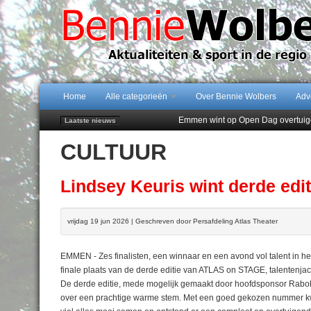
Home
Alle categorieën
Over Bennie Wolbers
Adv
Emmen wint op Open Dag overtuig
Laatste nieuws
Daan Lambers tekent eerste profc
CULTUUR
Jubileumfeest 35 jaar De Amer
Hunzeloopwandeltocht keert op 19
102 kaarsen voor eeuwling Mieke 
Lindsey Keuris wint derde ed
vrijdag 19 jun 2026 | Geschreven door Persafdeling Atlas Theater
EMMEN - Zes finalisten, een winnaar en een avond vol talent in 
finale plaats van de derde editie van ATLAS on STAGE, talentenja
De derde editie, mede mogelijk gemaakt door hoofdsponsor Rabob
over een prachtige warme stem. Met een goed gekozen nummer kwam