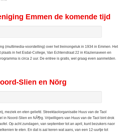
reniging Emmen de komende tijd
ng (multimedia-voorstelling) over het treinongeluk in 1934 in Emmen. Het
ndt plaats in het Esdal-College, Van Echtenstraat 22 in Klazienaveen en
programma is circa 2 uur. De entree is gratis, wel graag even aanmelden.
Noord-Slien en Nörg
ij, meziek en eten geliefd. Streektaolorganisatie Huus van de Taol
 in Noord-Slien en NÃ¶rg. Vrijwilligers van Huus van de Taol bint drok
ofel. Op acht zundagen, van september tot an april, kunt bezukers naor
elkenien te eten. En dat is aal keren wat aans, van een 12-uurtje tot