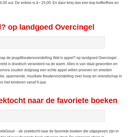
.00 uur. De entree is â¬ 25,00. En daor kriej dan een kop koffie/thee en
l? op landgoed Overcingel
ap de jeugdtheatervoorstelling Wat is appel? op landgoed Overcingel.
wereld is drastisch veranderd na de warm. Alles is van staal geworden en
eonora zouden dolgraag een echte appel willen proeven en smeden
ijke, spannende, muzikale theatervoorstelling over hoop en vriendschap in
es met kinderen vanaf 9 jaar.
ektocht naar de favoriete boeken
ekGoud- - de zoektocht naar de favoriete boeken die uitgegeven zijn in