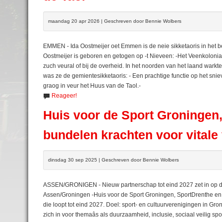
maandag 20 apr 2026 | Geschreven door Bennie Wolbers
EMMEN - Ida Oostmeijer oet Emmen is de neie sikketaoris in het be
Oostmeijer is geboren en getogen op -t Nieveen: -Het Veenkolonia
zuch veural of bij de overheid. In het noorden van het laand warkte
was ze de gemientesikketaoris: - Een prachtige functie op het sniev
graog in veur het Huus van de Taol.-
Reageer!
Huis voor de Sport Groningen
bundelen krachten voor vitale
dinsdag 30 sep 2025 | Geschreven door Bennie Wolbers
ASSEN/GRONIGEN - Nieuw partnerschap tot eind 2027 zet in op du
Assen/Groningen -Huis voor de Sport Groningen, SportDrenthe 
die loopt tot eind 2027. Doel: sport- en cultuurverenigingen in 
zich in voor themaâs als duurzaamheid, inclusie, sociaal veilig spo