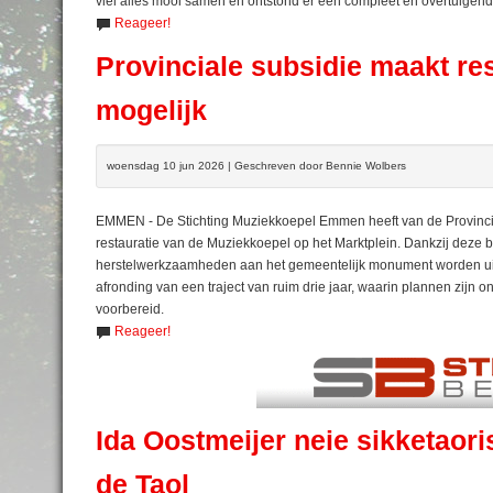
viel alles mooi samen en ontstond er een compleet en overtuigend
Reageer!
Provinciale subsidie maakt r
mogelijk
woensdag 10 jun 2026 | Geschreven door Bennie Wolbers
EMMEN - De Stichting Muziekkoepel Emmen heeft van de Provinc
restauratie van de Muziekkoepel op het Marktplein. Dankzij deze bi
herstelwerkzaamheden aan het gemeentelijk monument worden uitg
afronding van een traject van ruim drie jaar, waarin plannen zijn 
voorbereid.
Reageer!
Ida Oostmeijer neie sikketaori
de Taol