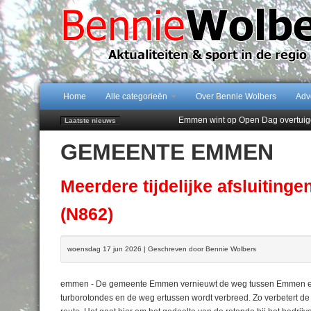
Home
Alle categorieën
Over Bennie Wolbers
Adv
Emmen wint op Open Dag overtuig
Laatste nieuws
Daan Lambers tekent eerste profc
GEMEENTE EMMEN
Jubileumfeest 35 jaar De Amer
Hunzeloopwandeltocht keert op 19
102 kaarsen voor eeuwling Mieke 
Meerdere tijdelijke afsluitin
(N862)
woensdag 17 jun 2026 | Geschreven door Bennie Wolbers
emmen - De gemeente Emmen vernieuwt de weg tussen Emmen en 
turborotondes en de weg ertussen wordt verbreed. Zo verbetert d