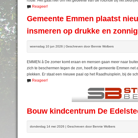
route. Het gaat hier om het gedeelte van de rotonde bij het bedrijv
Reageer!
Gemeente Emmen plaatst nieu
insmeren op drukke en zonnig
woensdag 10 jun 2026 | Geschreven door Bennie Wolbers
EMMEN â De zomer komt eraan en mensen gaan meer naar buiten 
zich te beschermen tegen de zon, heeft de gemeente Emmen net a
plekken. Er staat een nieuwe paal op het Raadhuisplein, bij de sc
Reageer!
Bouw kindcentrum De Edelsteen
donderdag 14 mei 2026 | Geschreven door Bennie Wolbers