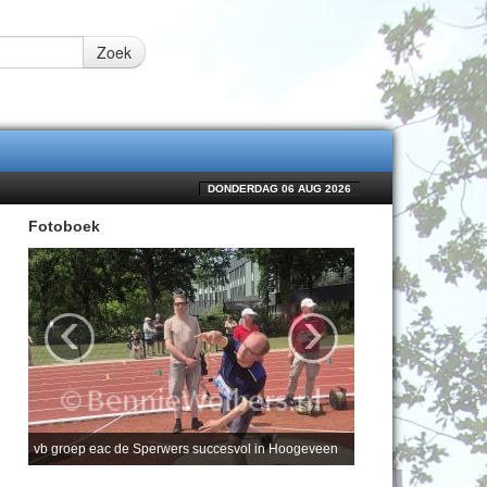
Zoek
DONDERDAG 06 AUG 2026
Fotoboek
‹
›
vb groep eac de Sperwers succesvol in Hoogeveen