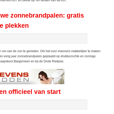
enterrein A37 en beide op- en afritten van de A37.
we zonnebrandpalen: gratis
e plekken
om van de zon te genieten. Om het voor inwoners makkelijker te maken
ls vorig jaar zonnebrandpalen geplaatst op drukbezochte en zonnige
haapskooi Bargerveen en bij de Grote Rietplas.
 officieel van start