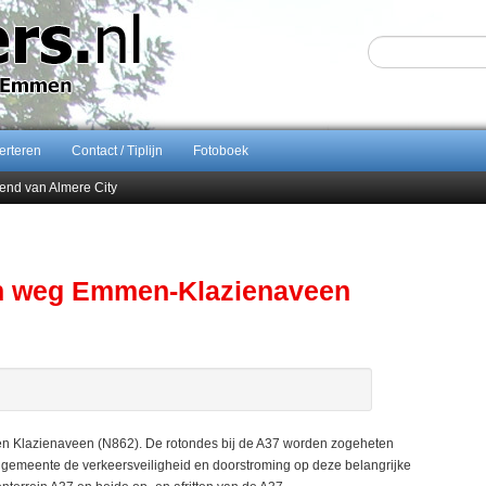
erteren
Contact / Tiplijn
Fotoboek
end van Almere City
ontract bij FC Emmen
 september 2026 terug naar Zuidlaren
Sijbom-Maatje
gen weg Emmen-Klazienaveen
Klazienaveen (N862). De rotondes bij de A37 worden zogeheten
e gemeente de verkeersveiligheid en doorstroming op deze belangrijke