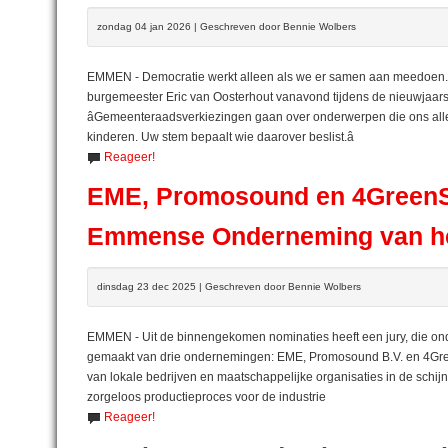
zondag 04 jan 2026 | Geschreven door Bennie Wolbers
EMMEN - Democratie werkt alleen als we er samen aan meedoen. 
burgemeester Eric van Oosterhout vanavond tijdens de nieuwjaarsb
âGemeenteraadsverkiezingen gaan over onderwerpen die ons all
kinderen. Uw stem bepaalt wie daarover beslist.â
Reageer!
EME, Promosound en 4GreenS
Emmense Onderneming van he
dinsdag 23 dec 2025 | Geschreven door Bennie Wolbers
EMMEN - Uit de binnengekomen nominaties heeft een jury, die ond
gemaakt van drie ondernemingen: EME, Promosound B.V. en 4Gre
van lokale bedrijven en maatschappelijke organisaties in de sch
zorgeloos productieproces voor de industrie
Reageer!