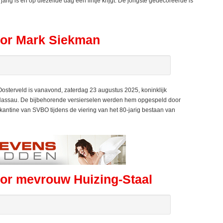
ig is en op diezelfde dag een lintje krijgt. De jongste gedecoreerde is
oor Mark Siekman
erveld is vanavond, zaterdag 23 augustus 2025, koninklijk
-Nassau. De bijbehorende versierselen werden hem opgespeld door
 kantine van SVBO tijdens de viering van het 80-jarig bestaan van
oor mevrouw Huizing-Staal