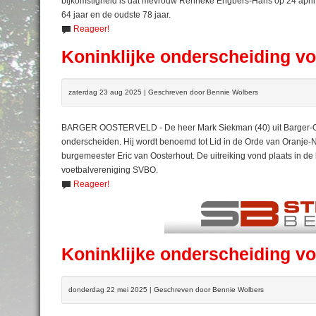
bijkomstigheid is dat mevrouw Renneke Engbers-Hans op 24 april jar
64 jaar en de oudste 78 jaar.
Reageer!
Koninklijke onderscheiding v
zaterdag 23 aug 2025 | Geschreven door Bennie Wolbers
BARGER OOSTERVELD - De heer Mark Siekman (40) uit Barger-Oost
onderscheiden. Hij wordt benoemd tot Lid in de Orde van Oranje
burgemeester Eric van Oosterhout. De uitreiking vond plaats in de
voetbalvereniging SVBO.
Reageer!
Koninklijke onderscheiding v
donderdag 22 mei 2025 | Geschreven door Bennie Wolbers