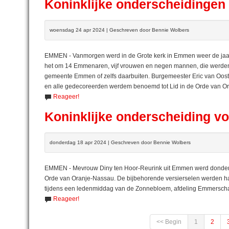
Koninklijke onderscheidinge
woensdag 24 apr 2024 | Geschreven door Bennie Wolbers
EMMEN - Vanmorgen werd in de Grote kerk in Emmen weer de jaa
het om 14 Emmenaren, vijf vrouwen en negen mannen, die werden be
gemeente Emmen of zelfs daarbuiten. Burgemeester Eric van Oost
en alle gedecoreerden werdem benoemd tot Lid in de Orde van O
Reageer!
Koninklijke onderscheiding v
donderdag 18 apr 2024 | Geschreven door Bennie Wolbers
EMMEN - Mevrouw Diny ten Hoor-Reurink uit Emmen werd donderdag
Orde van Oranje-Nassau. De bijbehorende versierselen werden h
tijdens een ledenmiddag van de Zonnebloem, afdeling Emmersch
Reageer!
<< Begin
1
2