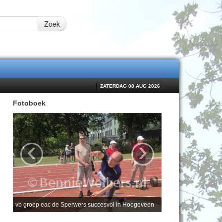
Zoek
ZATERDAG 08 AUG 2026
Fotoboek
‹
›
vb groep eac de Sperwers succesvol in Hoogeveen