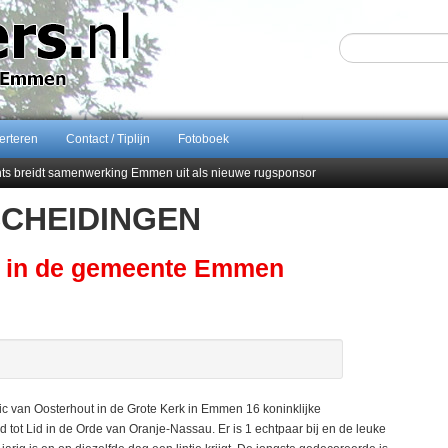
erteren
Contact / Tiplijn
Fotoboek
ents breidt samenwerking Emmen uit als nieuwe rugsponsor
SCHEIDINGEN
Sijbom-Maatje
end van Almere City
men droomstart
ng in de gemeente Emmen
c van Oosterhout in de Grote Kerk in Emmen 16 koninklijke
tot Lid in de Orde van Oranje-Nassau. Er is 1 echtpaar bij en de leuke