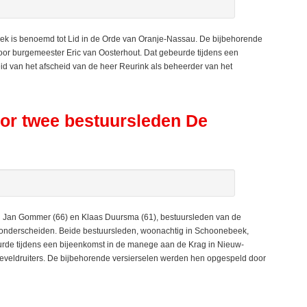
 is benoemd tot Lid in de Orde van Oranje-Nassau. De bijbehorende
or burgemeester Eric van Oosterhout. Dat gebeurde tijdens een
id van het afscheid van de heer Reurink als beheerder van het
oor twee bestuursleden De
an Gommer (66) en Klaas Duursma (61), bestuursleden van de
jk onderscheiden. Beide bestuursleden, woonachtig in Schoonebeek,
rde tijdens een bijeenkomst in de manege aan de Krag in Nieuw-
eveldruiters. De bijbehorende versierselen werden hen opgespeld door