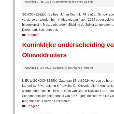
maandag 07 apr 2025 | Geschreven door Bennie Wolbers
SCHOONEBEEK - De heer Johan Reurink (79 jaar) uit Schoonebeek
versierselen werden hem vrijdagmiddag 4 april 2025 opgespeld do
bijeenkomst in Museumboerderij Stichting de Spiker ter gelegenhe
Dierenpark Schoonebeek.
Reageer!
Koninklijke onderscheiding v
Olieveldruiters
maandag 17 jun 2024 | Geschreven door Bennie Wolbers
NIEUW SCHOONEBEEK - Zaterdag 15 juni 2024 werden de heren J
Landelijke Rijvereniging & Ponyclub De Olieveldruiters, koninkli
werden benoemd tot Lid in de Orde van Oranje-Nassau. Dat gebeu
Schoonebeek ter gelegenheid van het 50-jarig bestaan van De Oli
burgemeester Eric van Oosterhout.
Reageer!