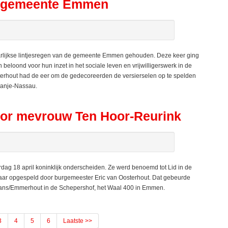
n gemeente Emmen
rlijkse lintjesregen van de gemeente Emmen gehouden. Deze keer ging
loond voor hun inzet in het sociale leven en vrijwilligerswerk in de
erhout had de eer om de gedecoreerden de versierselen op te spelden
ranje-Nassau.
oor mevrouw Ten Hoor-Reurink
 18 april koninklijk onderscheiden. Ze werd benoemd tot Lid in de
aar opgespeld door burgemeester Eric van Oosterhout. Dat gebeurde
ans/Emmerhout in de Schepershof, het Waal 400 in Emmen.
3
4
5
6
Laatste >>