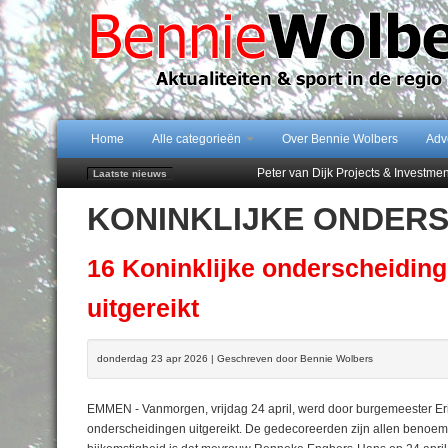
Home
Alle categorieën
Over Bennie Wolbers
Adv
Peter van Dijk Projects & Investm
Laatste nieuws
Najaar '26 staat live!
KONINKLIJKE ONDER
102 kaarsen voor eeuwling Mieke 
Emmen wint op Open Dag overtuig
Treffer van Quispel bezorgt FC Em
16 Koninklijke onderscheidi
uitgereikt
donderdag 23 apr 2026 | Geschreven door Bennie Wolbers
EMMEN - Vanmorgen, vrijdag 24 april, werd door burgemeester Eri
onderscheidingen uitgereikt. De gedecoreerden zijn allen benoemd 