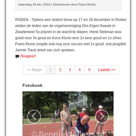
maandag 19 dec 2016 | Geschreven door Frans Rocks
RODEN - Tijdens een district show op 17 en 18 december in Roden
wisten de leden van de vogelvereniging Ons Eigen Kweek in
Zwartemeer 5x prijzen in de wacht te slepen. Henk Siekman was
goed voor 3x goud en Koos Klone won 2x keer goud en 1x zilver.
Frans Klone zorgde ook nog voor succes met 1x goud. ook jeugdlid
Jarmel Tieck deed van zich spreken.
Reageer!
<< Begin
1
2
3
4
5
Laatste >>
Fotoboek
‹
›