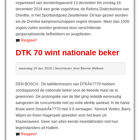
organiseert van donderdagavond 13 december t/m zondag 16
december 2018 een grote vogelshow, de Refona Districtsshow van
Drenthe, in het Sportlandgoed Zwartemeer. Dit kan gezien worden
als de Drentse kampioenschappen vogels showen. Meer dan 1500
vogels zullen worden geshowd door verschillende
gespecialiseerde liefhebbers en jeugdleden.
Reageer!
DTK 70 wint nationale beker
maandag 10 dec 2018 | Geschreven door Bennie Wolbers
DEN BOSCH - De tafeltennissers van DTKÃ¢??70 hebben
zondagavond de nationale beker voor de tweede maal op rij
gewonnen. De prolongatie van de titel ging redelijk eenvoudig
aangezien de concurrentie niet op volle sterkte aantrad. In de halve
finale werd SmashÃ¢??70 met 3-0 verslagen. Yannick Vostes, Barry
Wijers en Koen Hageraats speelden voor het team uit
Klazienaveen. Geen van allen kende moeilijkheden met hun
tegenstanders uit Hattem.
Reageer!