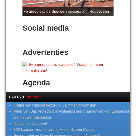
vb groep eac de Sperwers succesvol in Hoogeveen
Social media
Advertenties
Agenda
LAATSTE
NIEUWS
Treffer van Quispel bezorgt FC Emmen droomstart
Peter van Dijk Projects & Investments breidt samenwerking Emmen uit
als nieuwe rugsponsor
Najaar '26 staat live!
102 kaarsen voor eeuwling Mieke Sijbom-Maatje
Emmen wint op Open Dag overtuigend van Almere City