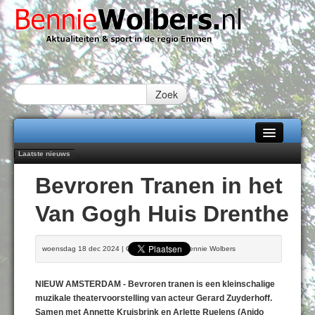
Zoek
Laatste nieuws
Home
Emmen wint op Open Dag overtuigend van Almere City
Bevroren Tranen in het
Daan Lambers tekent eerste profcontract bij FC Emmen
Alle categorieën
Jubileumfeest 35 jaar De Amer
Van Gogh Huis Drenthe
Hunzeloopwandeltocht keert op 19 september 2026 terug naar Zuidlaren
Over Bennie Wolbers
102 kaarsen voor eeuwling Mieke Sijbom-Maatje
Adverteren
DONDERDAG 06 AUG 2026
woensdag 18 dec 2024 | Geschreven door Bennie Wolbers
Contact / Tiplijn
NIEUW AMSTERDAM - Bevroren tranen is een kleinschalige
Fotoboek
muzikale theatervoorstelling van acteur Gerard Zuyderhoff.
Samen met Annette Kruisbrink en Arlette Ruelens (Anido