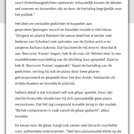
soort Sinterklaasgedichten opleveren. Inhoudelijk komen de teksten
wel overeen en bovendien zijn ze door de hertaling begrijpelijk voor
het publiek.”
Het idee om vertaalde gedichten te koppelen aan
gesproken/gezongen woord en klassieke muziek is niet nieuw.
“Dirigent en pianist Reinbert de Leeuw deed het al eerder met
liederen van Schubert met optreden van de Duitse actrice en
zangeres Barbara Sukowa. Dat fascineerde mij enorm. Voordat ik
aan ‘Bevroren Tranen’ begon, heb ik de man uit ‘Winterreise’ in een
muziektheatervoorstelling van de Stichting Suus gespeeld. Daarna
heb ik ‘Bevroren Tranen’ opgepakt.” Naast de hertaling van de
gedichten, verving hij ook de piano door twee gitaren
getransponeerd en gespeeld door het duo Anido, bestaande uit
Arlette Ruelens en Annette Kruisbrink.
Saillant detail is dat Schubert zelf ook gitaar speelde. Door zijn
slechte financiële situatie kon hij zich aanvankelijk geen piano
veroorloven. Dat feit zag componist Annette terug in zijn muziek.
“Bij het componeren is vaak vanuit de gitaar gedacht”, aldus
Annette.
De keuze voor de gitaar hangt ook samen met Gerards voorliefde
voor authentieke instrumenten. “Veel tere pianomuziek klinkt op de