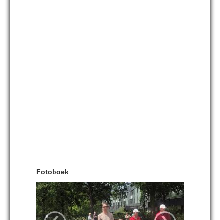
Fotoboek
‹
›