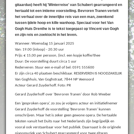
gitaarduo) heeft hij 'Winterreise' van Schubert gearrangeerd en
hertaald tot een intieme voorstelling. Bevroren Tranen vertelt
het verhaal over de innerlijke reis van een man, zwenkend
tussen ijdele hoop en kille wanhoop. Speciaal voor het Van
Gogh Huis Drenthe is te tekst toegepast op Vincent van Gogh
en zijn reis en zoektocht in het leven.
Wanneer: Woensdag 15 januari 2025
Van: 19.00 (inloop) - 20.30 uur
Prijs: € 15,00 per persoon, (incl. een kopje koffie/thee
Duur: De voorstelling duurt circa 1 uur
Rederveren: Stuur een e-mail of bel: 0591 555600
Er zijn circa 40 plaatsen beschikbaar. RESERVEREN IS NOODZAKELIJK
Van Goghhuis, Van Goghstraat, 7844 NP Veenoord
Acteur Gerard Zuyderhoff. Foto: PR
Gerard Zuyderhoff over ‘Bevroren Tranen’ door Rob Weeber
Een ‘gesproken opera’, zo zou je volgens acteur en initiatiefnemer
Gerard Zuyderhoff de voorstelling ‘Bevroren Tranen’ kunnen
omschrijven. Maar het is zeker geen gewone opera. De hertaalde
teksten vanuit het Duits naar het Nederlands zijn begrijpelijk en
vooral ook verstaanbaar voor het publiek. Daarnaast is de originele
pianomuziek van Schubert gearrangeerd voor twee gitaren.