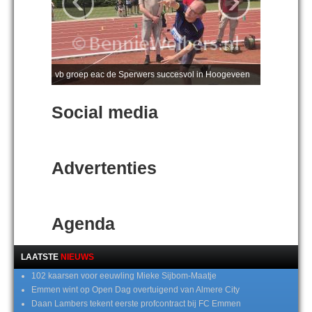
vb groep eac de Sperwers succesvol in Hoogeveen
Social media
Advertenties
Agenda
LAATSTE
NIEUWS
102 kaarsen voor eeuwling Mieke Sijbom-Maatje
Emmen wint op Open Dag overtuigend van Almere City
Daan Lambers tekent eerste profcontract bij FC Emmen