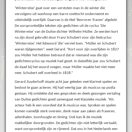
‘Winterreise’ gaat over een verstoten man in de winter die
vervolgens uit wanhoop een barre voettocht onderneemt en
uiteindelijk overlijdt. Daarvan is de titel ‘Bevroren Tranen’ afgeleid.
De oorspronkelijke teksten zijn gedichten uit de cyclus ‘Die
Winterreise’ van de Duitse dichter Wilhelm Müller. Ze werden kort
na zijn dood gebruikt door Franz Schubert voor zijn liedcyclus
’Winterreise’. Het lidwoord ‘die’ verviel toen. “Müller en Schubert
waren tijdgenoten”, weet Gerard. “Kort voor zijn overlijden in 1827
zou Müller het hebben betreurd dat er niemand was die zijn
gedichtencyclus op muziek had gezet. In datzelfde jaar zou Schubert
de daad bij het woord voegen, maar Müller maakte het niet meer
mee. Schubert zelf overleed in 1828.”
Gerard Zuyderhoff stopte acht jaar geleden met klarinet spelen en
besloot te gaan acteren. Hij had veertig jaar als musicus op podia
gestaan. Hij ontdekte dat een gesproken en deels gezongen vertaling
van Duitse gedichten goed samengaat met klassieke muziek. “Als
acteur heb ik een voordeel dat ik musicus was. Spreken en spelen
komen namelijk sterk overeen, denk maar aan zaken als fraseren,
ademhalen, toonhoogte en timing. Ook kan ik de muziek
makkelijker doorgronden. De gedichten zijn niet letterlijk vertaald,
want oorspronkelijk zijn ze rijmend. Dat zou in het Nederlands een