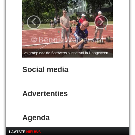
‹
›
vb groep eac de Sperwers succesvol in Hoogeveen
Social media
Advertenties
Agenda
LAATSTE
NIEUWS