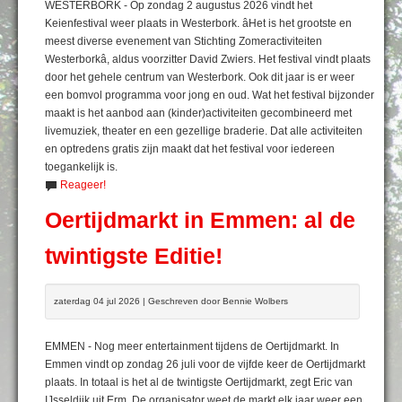
WESTERBORK - Op zondag 2 augustus 2026 vindt het
Keienfestival weer plaats in Westerbork. âHet is het grootste en
meest diverse evenement van Stichting Zomeractiviteiten
Westerborkâ, aldus voorzitter David Zwiers. Het festival vindt plaats
door het gehele centrum van Westerbork. Ook dit jaar is er weer
een bomvol programma voor jong en oud. Wat het festival bijzonder
maakt is het aanbod aan (kinder)activiteiten gecombineerd met
livemuziek, theater en een gezellige braderie. Dat alle activiteiten
en optredens gratis zijn maakt dat het festival voor iedereen
toegankelijk is.
Reageer!
Oertijdmarkt in Emmen: al de
twintigste Editie!
zaterdag 04 jul 2026 | Geschreven door Bennie Wolbers
EMMEN - Nog meer entertainment tijdens de Oertijdmarkt. In
Emmen vindt op zondag 26 juli voor de vijfde keer de Oertijdmarkt
plaats. In totaal is het al de twintigste Oertijdmarkt, zegt Eric van
IJsseldijk uit Erm. De organisator weet de markt elk jaar weer een