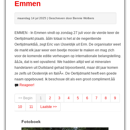
Emmen
maandag 14 jul 2025 | Geschreven door Bennie Wolbers
EMMEN - In Emmen vindt op zondag 27 juli voor de vierde keer de
Oertijdmarkt plaats. ââIn totaal is het al de negentiende
Oertijdmarktââ, zegt Eric van IJsseldijk uit Erm. De organisator weet
de markt elk jaar weer een beetje mooier te maken en mag zich
voor de komende editie verheugen op internationale belangstelling.
ââJa, dat is wel opvallend. We hadden altijd wel al mineralen
handelaren uit Duitsland gehad bijvoorbeeld, maar dit jaar komen
ze zelfs uit Oostenrijk en ItaliÃ«. De Oertijdmarkt heeft een goede
naam opgebouwd. Ik beschouw dit als een groot compliment.ââ
Reageer!
<< Begin
1
2
3
4
5
6
7
8
9
10
11
Laatste >>
Fotoboek