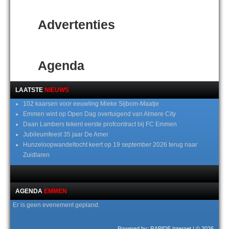
Advertenties
Agenda
LAATSTE
NIEUWS
102 kaarsen voor eeuwling Mieke Sijbom-Maatje
Emmen wint op Open Dag overtuigend van Almere City
Daan Lambers tekent eerste profcontract bij FC Emmen
Jubileumfeest 35 jaar De Amer
Hunzeloopwandeltocht keert op 19 september 2026 terug naar
Zuidlaren
AGENDA
EMMEN
Er is geen evenement gepland.
Powered by: RAPIDE Internet
| © 2026