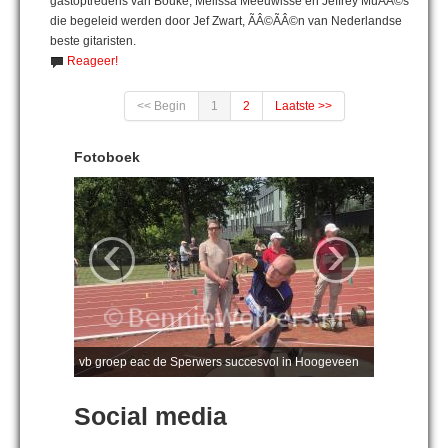
gastoptredens van Bouke, Melissa Meeuwisse en Jeffrey MuÃÂ©s
die begeleid werden door Jef Zwart, ÃÂ©ÃÂ©n van Nederlandse
beste gitaristen.
Reageer!
<< Begin
1
2
Laatste >>
Fotoboek
‹
›
vb groep eac de Sperwers succesvol in Hoogeveen
Social media