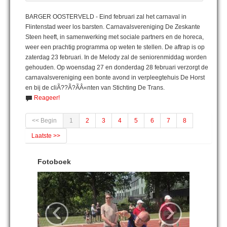
BARGER OOSTERVELD - Eind februari zal het carnaval in
Flintenstad weer los barsten. Carnavalsvereniging De Zeskante
Steen heeft, in samenwerking met sociale partners en de horeca,
weer een prachtig programma op weten te stellen. De aftrap is op
zaterdag 23 februari. In de Melody zal de seniorenmiddag worden
gehouden. Op woensdag 27 en donderdag 28 februari verzorgt de
carnavalsvereniging een bonte avond in verpleegtehuis De Horst
en bij de cliÃ??Ã?ÃÂ«nten van Stichting De Trans.
Reageer!
<< Begin
1
2
3
4
5
6
7
8
Laatste >>
Fotoboek
‹
›