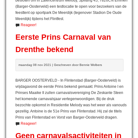
besloten om in Zalencentrum Melody, Splitting 45, 7826CN Emmen
(Barger-Oosterveld) een testlocatie te open voor bezoekers van de
feesttent op sportpark De Meerdijk (tegenover Stadion De Oude
Meerdijk) tijdens het Flintfest.
Reageer!
Eerste Prins Carnaval van
Drenthe bekend
maandag 08 nov 2021 | Geschreven door Bennie Wolbers
BARGER OOSTERVELD - In Flintenstad (Barger-Oosterveld) is
vrijdagavond de eerste Prins bekend gemaakt. Prins Antoine I en
Prinses Maaike II zullen carnavalsvereniging De Zeskante Steen
het komende carnavalsjaar vertegenwoordigen. Bij de druk
bezochte opkomst in Residentie Melody was het weer als vanouds
gezellig. Antoine is de 51e Prins van Flintenstad. Hij zal de titels
Prins van Flintenstad en Vorst van Barger-Oosterveld dragen.
Reageer!
Geen carnavalsactiviteiten in