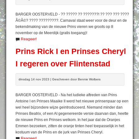
BARGER OOSTERVELD - ?? ????? ?? ???????! ?? ??? ??? ????
Ã©Ã©? ???? ?????????. Carnaval staat weer voor de deur en de
bekendmaking van de nieuwe Prins vieren we groots op 8
november op de Meerdijk (gratis toegang)!
Reageer!
Prins Rick I en Prinses Cheryl
I regeren over Flintenstad
dinsdag 14 nov 2023 | Geschreven door Bennie Wolbers
BARGER OOSTERVELD - Na het ludieke aftreden van Prins
Antoine I en Prinses Maaike II werd het nieuwe prinsenpaar op een
wel heel bijzondere wijze geintroduceerd. Niemand minder dan
Prinses Beatrix, of een AI gegenereerde versie daarvan dan, heette
de nieuwe Prins en Prinses welkom. In het jaar dat de Oranjes
Emmen bezoeken, zitten de oranje tinten heel toepasselijk in het
kostuum van de Prins en de jurk van Prinses Cheryl.
Reageer!