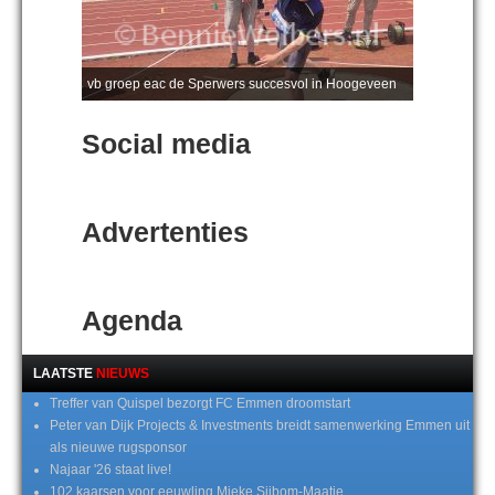
vb groep eac de Sperwers succesvol in Hoogeveen
Social media
Advertenties
Agenda
LAATSTE
NIEUWS
Treffer van Quispel bezorgt FC Emmen droomstart
Peter van Dijk Projects & Investments breidt samenwerking Emmen uit
als nieuwe rugsponsor
Najaar '26 staat live!
102 kaarsen voor eeuwling Mieke Sijbom-Maatje