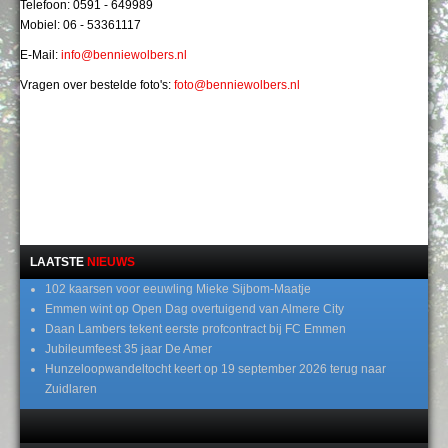
Telefoon: 0591 - 649989
Mobiel: 06 - 53361117
E-Mail:
info@benniewolbers.nl
Vragen over bestelde foto's:
foto@benniewolbers.nl
LAATSTE
NIEUWS
102 kaarsen voor eeuwling Mieke Sijbom-Maatje
Emmen wint op Open Dag overtuigend van Almere City
Daan Lambers tekent eerste profcontract bij FC Emmen
Jubileumfeest 35 jaar De Amer
Hunzeloopwandeltocht keert op 19 september 2026 terug naar
Zuidlaren