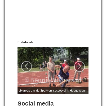
Fotoboek
‹
›
vb groep eac de Sperwers succesvol in Hoogeveen
Social media