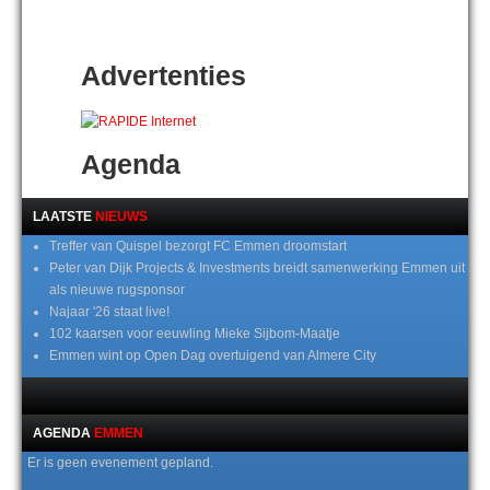
Advertenties
Agenda
LAATSTE
NIEUWS
Treffer van Quispel bezorgt FC Emmen droomstart
Peter van Dijk Projects & Investments breidt samenwerking Emmen uit
als nieuwe rugsponsor
Najaar '26 staat live!
102 kaarsen voor eeuwling Mieke Sijbom-Maatje
Emmen wint op Open Dag overtuigend van Almere City
AGENDA
EMMEN
Er is geen evenement gepland.