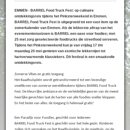
EMMEN - BARREL Food Truck Fest: op culinaire
ontdekkingsreis tijdens het Pinksterweekend in Emmen.
BARREL Food Truck Fest is uitgegroeid tot een vast item op de
zomerkalender van Emmen. Als de lekkerste aftrap van het
evenementenseizoen is BARREL een oase voor foodies; met
25 met zorg geselecteerde foodtrucks die streetfood serveren.
Tijdens het Pinksterweekend kun je van vrijdag 17 t/m
maandag 20 mei genieten van exotische lekkernijen tot
hartverwarmende klassiekers. Dit festival is een smaakvolle
ontdekkingsreis.
Zomerse Vibes en gratis toegang
Het Raadhuisplein wordt getransformeerd tot een levendige
smeltkroes van zomerse wereldkeukens tijdens BARREL Food Truck
Fest. De kleurrijke ambiance en de verleidelijke geuren van de meest
heerlijke gerechten laat de harten van alle foodies sneller kloppen.
En het beste van alles: de toegang is helemaal gratis!
Een Paradijs voor Foodies, geschikt voor Iedereen
BARREL Food Truck Fest is geschikt voor het hele gezin. Kinderen
zullen zich vermaken op het Raadhuisplein, in de speeltuin, op de