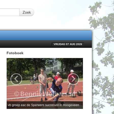
Zoek
VRIJDAG 07 AUG 2026
Fotoboek
‹
›
vb groep eac de Sperwers succesvol in Hoogeveen