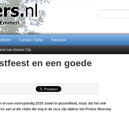
erteren
Contact / Tiplijn
Fotoboek
end van Almere City
ontract bij FC Emmen
rstfeest en een goede
 september 2026 terug naar Zuidlaren
Sijbom-Maatje
gen en een voorspoedig 2026 zowel in gezondheid, maar dat het ook
 aan al die clubs die nog in de race zijn tijdens het Protos Weering