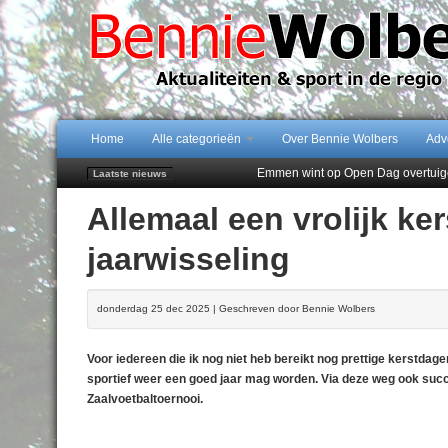
Home
Alle categorieën
Over Bennie Wolbers
Adv
Emmen wint op Open Dag overtuig
Laatste nieuws
Daan Lambers tekent eerste profc
Allemaal een vrolijk ke
Jubileumfeest 35 jaar De Amer
Hunzeloopwandeltocht keert op 19
jaarwisseling
102 kaarsen voor eeuwling Mieke 
donderdag 25 dec 2025 | Geschreven door Bennie Wolbers
Voor iedereen die ik nog niet heb bereikt nog prettige kerstda
sportief weer een goed jaar mag worden. Via deze weg ook succes
Zaalvoetbaltoernooi.