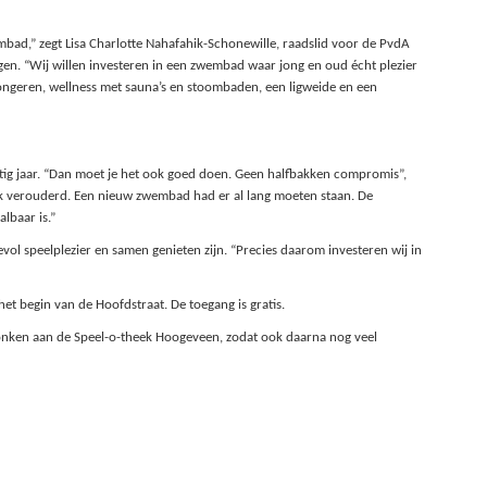
ad,” zegt Lisa Charlotte Nahafahik-Schonewille, raadslid voor de PvdA
en. “Wij willen investeren in een zwembad waar jong en oud écht plezier
jongeren, wellness met sauna’s en stoombaden, een ligweide en een
ig jaar. “Dan moet je het ook goed doen. Geen halfbakken compromis”,
erk verouderd. Een nieuw zwembad had er al lang moeten staan. De
lbaar is.”
vol speelplezier en samen genieten zijn. “Precies daarom investeren wij in
et begin van de Hoofdstraat. De toegang is gratis.
honken aan de Speel-o-theek Hoogeveen, zodat ook daarna nog veel