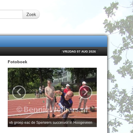
Zoek
VRIJDAG 07 AUG 2026
Fotoboek
‹
›
vb groep eac de Sperwers succesvol in Hoogeveen