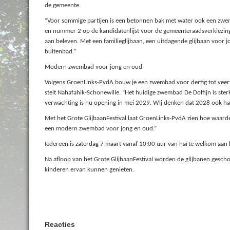
de gemeente.
“Voor sommige partijen is een betonnen bak met water ook een zwemb
en nummer 2 op de kandidatenlijst voor de gemeenteraadsverkiezing
aan beleven. Met een familieglijbaan, een uitdagende glijbaan voor 
buitenbad.”
Modern zwembad voor jong en oud
Volgens GroenLinks-PvdA bouw je een zwembad voor dertig tot veert
stelt Nahafahik-Schonewille. “Het huidige zwembad De Dolfijn is st
verwachting is nu opening in mei 2029. Wij denken dat 2028 ook haa
Met het Grote GlijbaanFestival laat GroenLinks-PvdA zien hoe waarde
een modern zwembad voor jong en oud.”
Iedereen is zaterdag 7 maart vanaf 10:00 uur van harte welkom aan h
Na afloop van het Grote GlijbaanFestival worden de glijbanen gesc
kinderen ervan kunnen genieten.
Reacties