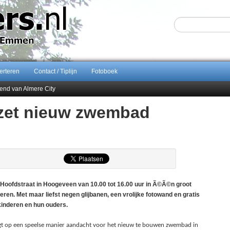
erteren
Contact / Tiplijn
Fotoboek
end van Almere City
ontract bij FC Emmen
 zet nieuw zwembad
 september 2026 terug naar Zuidlaren
Sijbom-Maatje
oofdstraat in Hoogeveen van 10.00 tot 16.00 uur in Ã©Ã©n groot
deren. Met maar liefst negen glijbanen, een vrolijke fotowand en gratis
 kinderen en hun ouders.
aagt op een speelse manier aandacht voor het nieuw te bouwen zwembad in