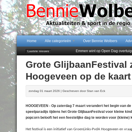
Home
Alle categorieën
Over Bennie Wolbers
Adv
Emmen wint op Open Dag overtuig
Laatste nieuws
Daan Lambers tekent eerste profc
Grote GlijbaanFestival
Jubileumfeest 35 jaar De Amer
Hunzeloopwandeltocht keert op 19
Hoogeveen op de kaart
102 kaarsen voor eeuwling Mieke 
zondag 01 maart 2026 | Geschreven door Stan van Eck
HOOGEVEEN - Op zaterdag 7 maart verandert het begin van de H
speelparadijs tijdens het Grote GlijbaanFestival voor kleine kin
popcorn belooft het een feestelijke dag te worden voor (kleine)
Het festival is een initiatief van GroenLinks-PvdA Hoogeveen en vr