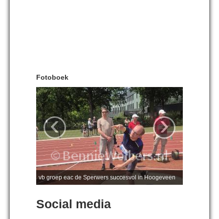
Fotoboek
‹
›
vb groep eac de Sperwers succesvol in Hoogeveen
Social media