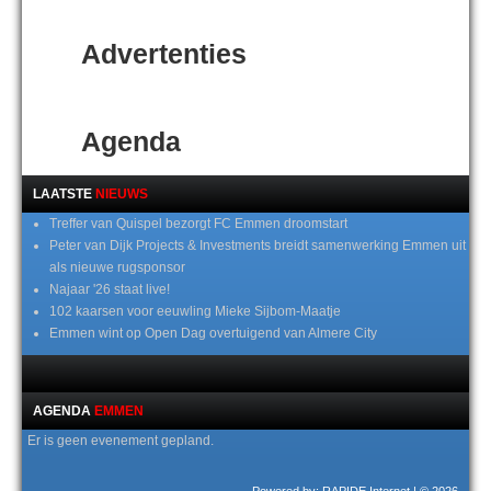
Advertenties
Agenda
LAATSTE
NIEUWS
Treffer van Quispel bezorgt FC Emmen droomstart
Peter van Dijk Projects & Investments breidt samenwerking Emmen uit
als nieuwe rugsponsor
Najaar '26 staat live!
102 kaarsen voor eeuwling Mieke Sijbom-Maatje
Emmen wint op Open Dag overtuigend van Almere City
AGENDA
EMMEN
Er is geen evenement gepland.
Powered by: RAPIDE Internet
| © 2026