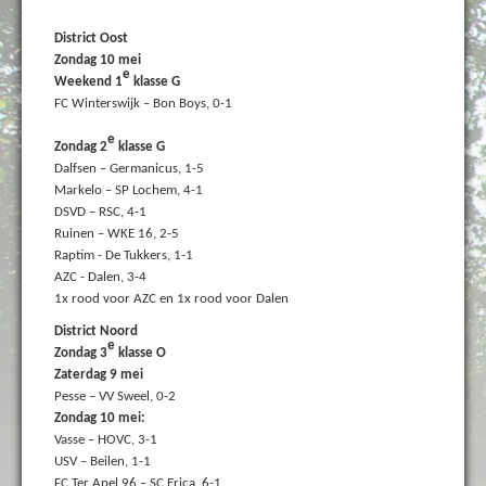
District Oost
Zondag 10 mei
e
Weekend 1
klasse G
FC Winterswijk – Bon Boys, 0-1
e
Zondag 2
klasse G
Dalfsen – Germanicus, 1-5
Markelo – SP Lochem, 4-1
DSVD – RSC, 4-1
Ruinen – WKE 16, 2-5
Raptim - De Tukkers, 1-1
AZC - Dalen, 3-4
1x rood voor AZC en 1x rood voor Dalen
District Noord
e
Zondag 3
klasse O
Zaterdag 9 mei
Pesse – VV Sweel, 0-2
Zondag 10 mei:
Vasse – HOVC, 3-1
USV – Beilen, 1-1
FC Ter Apel 96 – SC Erica, 6-1