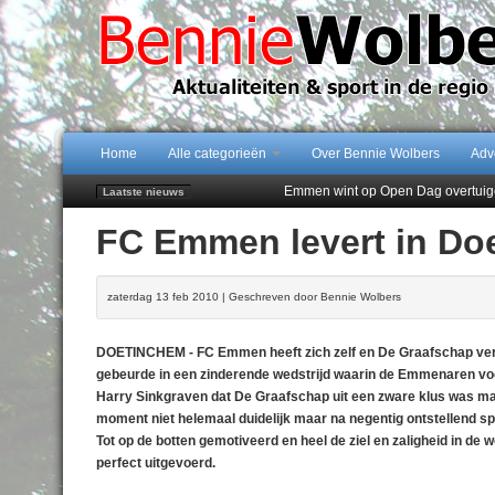
Home
Alle categorieën
Over Bennie Wolbers
Adv
Emmen wint op Open Dag overtuig
Laatste nieuws
Daan Lambers tekent eerste profc
FC Emmen levert in Do
Jubileumfeest 35 jaar De Amer
Hunzeloopwandeltocht keert op 19
102 kaarsen voor eeuwling Mieke 
zaterdag 13 feb 2010 | Geschreven door Bennie Wolbers
DOETINCHEM - FC Emmen heeft zich zelf en De Graafschap verras
gebeurde in een zinderende wedstrijd waarin de Emmenaren voor
Harry Sinkgraven dat De Graafschap uit een zware klus was ma
moment niet helemaal duidelijk maar na negentig ontstellend sp
Tot op de botten gemotiveerd en heel de ziel en zaligheid in de
perfect uitgevoerd.