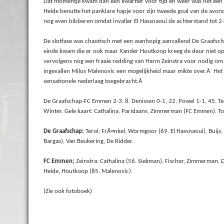
Dat momentje kwam dan een kwartier voor tijd en weer was het een p
Heide benutte het panklare hapje voor zijn tweede goal van de avo
nog even bibberen omdat invaller El Hassnaoui de achterstand tot 2-
De slotfase was chaotisch met een wanhopig aanvallend De Graafsch
einde kwam die er ook maar Xander Houtkoop kreeg de deur niet op 
vervolgens nog een fraaie redding van Harm Zeinstra voor nodig om 
ingevallen Milos Malenovic een mogelijkheid maar mikte over.Â Het 
sensationele nederlaag toegebracht.Â
De Graafschap-FC Emmen 2-3. 8. Denissen 0-1, 22. Powel 1-1, 45. Ter 
Winter. Gele kaart: Cathalina, Paridaans, Zimmerman (FC Emmen). 
De Graafschap:
Terol; FrÃ¤nkel, Wormgoor (69. El Hassnaoui), Buijs,
Bargas), Van Beukering, De Ridder.
FC Emmen;
Zeinstra: Cathalina (56. Siekman), Fischer, Zimmerman, D
Heide, Houtkoop (85. Malenovic).
(Zie ook fotoboek)