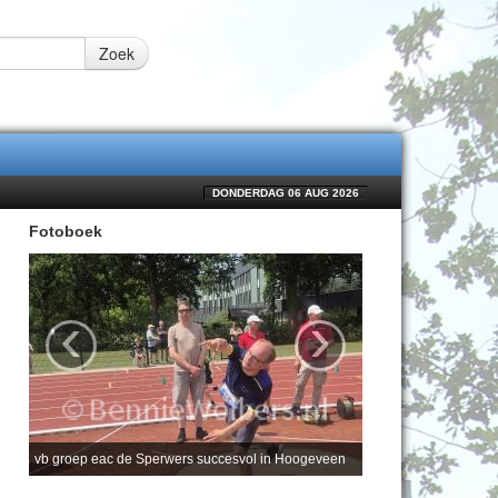
Zoek
DONDERDAG 06 AUG 2026
Fotoboek
‹
›
vb groep eac de Sperwers succesvol in Hoogeveen