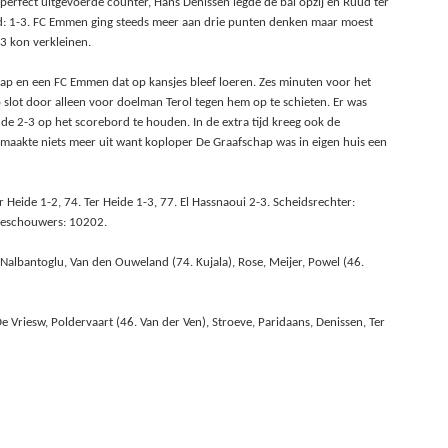
erfect uitgevoerde counter, Hans Denissen legde de bal opzij en Ruud ter
nd: 1-3. FC Emmen ging steeds meer aan drie punten denken maar moest
3 kon verkleinen.
ap en een FC Emmen dat op kansjes bleef loeren. Zes minuten voor het
slot door alleen voor doelman Terol tegen hem op te schieten. Er was
de 2-3 op het scorebord te houden. In de extra tijd kreeg ook de
maakte niets meer uit want koploper De Graafschap was in eigen huis een
Heide 1-2, 74. Ter Heide 1-3, 77. El Hassnaoui 2-3. Scheidsrechter:
Toeschouwers: 10202.
 Nalbantoglu, Van den Ouweland (74. Kujala), Rose, Meijer, Powel (46.
e Vriesw, Poldervaart (46. Van der Ven), Stroeve, Paridaans, Denissen, Ter