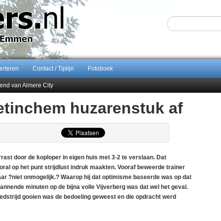
erteren
Contact / Tiplijn
Fotoboek
end van Almere City
ontract bij FC Emmen
etinchem huzarenstuk af
 september 2026 terug naar Zuidlaren
Sijbom-Maatje
t door de koploper in eigen huis met 3-2 te verslaan. Dat
al op het punt strijdlust indruk maakten. Vooraf beweerde trainer
ar ?niet onmogelijk.? Waarop hij dat optimisme baseerde was op dat
annende minuten op de bijna volle Vijverberg was dat wel het geval.
 wedstrijd gooien was de bedoeling geweest en die opdracht werd