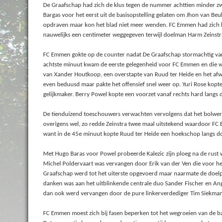
De Graafschap had zich de klus tegen de nummer achttien minder zwa
Bargas voor het eerst uit de basisopstelling gelaten om Jhon van Beu
opdraven maar kon het blad niet meer wenden. FC Emmen had zich h
nauwelijks een centimeter weggegeven terwijl doelman Harm Zeinstra 
FC Emmen gokte op de counter nadat De Graafschap stormachtig van
achtste minuut kwam de eerste gelegenheid voor FC Emmen en die wer
van Xander Houtkoop, een overstapte van Ruud ter Heide en het afwe
even beduusd maar pakte het offensief snel weer op. Yuri Rose kopte 
gelijkmaker. Berry Powel kopte een voorzet vanaf rechts hard langs 
De tienduizend toeschouwers verwachten vervolgens dat het bolwer
overigens wel, zo redde Zeinstra twee maal uitstekend waardoor FC 
want in de 45e minuut kopte Ruud ter Heide een hoekschop langs do
Met Hugo Baras voor Powel probeerde Kalezic zijn ploeg na de rust 
Michel Poldervaart was vervangen door Erik van der Ven die voor he
Graafschap werd tot het uiterste opgevoerd maar naarmate de doe
danken was aan het uitblinkende centrale duo Sander Fischer en An
dan ook werd vervangen door de pure linkerverdediger Tim Siekman
FC Emmen moest zich bij fasen beperken tot het wegroeien van de ba