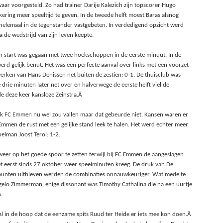
ar voorgesteld. Zo had trainer Darije Kalezich zijn topscorer Hugo
kering meer speeltijd te geven. In de tweede helft moest Baras alsnog
elemaal in de tegenstander vastgebeten. In verdedigend opzicht werd
de wedstrijd van zijn leven keepte.
 start was gegaan met twee hoekschoppen in de eerste minuut. In de
d gelijk benut. Het was een perfecte aanval over links met een voorzet
rken van Hans Denissen net buiten de zestien: 0-1. De thuisclub was
drie minuten later net over en halverwege de eerste helft viel de
de deze keer kansloze Zeinstra.Â
k FC Emmen nu wel zou vallen maar dat gebeurde niet. Kansen waren er
Emmen de rust met een gelijke stand leek te halen. Het werd echter meer
elman Joost Terol: 1-2.
weer op het goede spoor te zetten terwijl bij FC Emmen de aangeslagen
t eerst sinds 27 oktober weer speelminuten kreeg. De druk van De
lpunten uitbleven werden de combinaties onnauwkeuriger. Wat mede te
gelo Zimmerman, enige dissonant was Timothy Cathalina die na een uurtje
.
l in de hoop dat de eenzame spits Ruud ter Heide er iets mee kon doen.Â