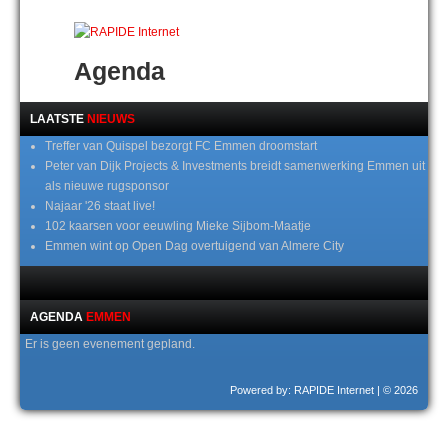
Agenda
LAATSTE
NIEUWS
Treffer van Quispel bezorgt FC Emmen droomstart
Peter van Dijk Projects & Investments breidt samenwerking Emmen uit
als nieuwe rugsponsor
Najaar '26 staat live!
102 kaarsen voor eeuwling Mieke Sijbom-Maatje
Emmen wint op Open Dag overtuigend van Almere City
AGENDA
EMMEN
Er is geen evenement gepland.
Powered by: RAPIDE Internet
| © 2026