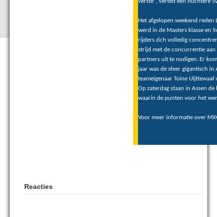
verste’’, vertelt een nuchtere 
Het afgelopen weekend reden La
werd in de Masters klasse en S
rijders zich volledig concentr
strijd met de concurrentie aan
partners uit te nodigen. Er ko
jaar was de sfeer gigantisch in 
teameigenaar Toine Uijttewaal 
Op zaterdag staan in Assen de
waarin de punten voor het we
Voor meer informatie over MX
Reacties