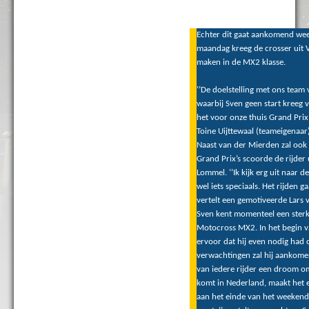
Echter dit gaat aankomend wee
maandag kreeg de crosser uit V
maken in de MX2 klasse.
‘’De doelstelling met ons team 
waarbij Sven geen start kreeg
het voor onze thuis Grand Prix
Toine Uijttewaal (teameigenaar)
Naast van der Mierden zal ook 
Grand Prix’s scoorde de rijder
Lommel. ‘’Ik kijk erg uit naar 
wel iets speciaals. Het rijden 
vertelt een gemotiveerde Lars 
Sven kent momenteel een sterk 
Motocross MX2. In het begin va
ervoor dat hij even nodig had 
verwachtingen zal hij aankome
van iedere rijder een droom om
komt in Nederland, maakt het e
aan het einde van het weekend 