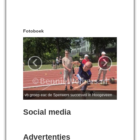
Fotoboek
‹
›
vb groep eac de Sperwers succesvol in Hoogeveen
Social media
Advertenties