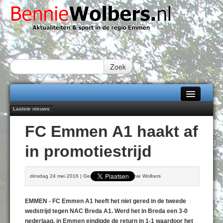
Zoek
Laatste nieuws
Home
Emmen wint op Open Dag overtuigend van Almere City
FC Emmen A1 haakt af
Daan Lambers tekent eerste profcontract bij FC Emmen
Alle categorieën
Jubileumfeest 35 jaar De Amer
in promotiestrijd
Hunzeloopwandeltocht keert op 19 september 2026 terug naar Zuidlaren
Over Bennie Wolbers
102 kaarsen voor eeuwling Mieke Sijbom-Maatje
Adverteren
DONDERDAG 06 AUG 2026
dinsdag 24 mei 2016 | Geschreven door Bennie Wolbers
Contact / Tiplijn
EMMEN - FC Emmen A1 heeft het niet gered in de tweede
Fotoboek
wedstrijd tegen NAC Breda A1. Werd het in Breda een 3-0
nederlaag, in Emmen eindigde de return in 1-1 waardoor het