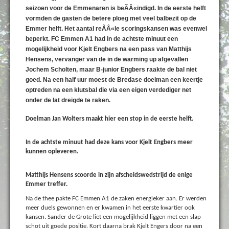
seizoen voor de Emmenaren is beÃÂ«indigd. In de eerste helft
vormden de gasten de betere ploeg met veel balbezit op de
Emmer helft. Het aantal reÃÂ«le scoringskansen was evenwel
beperkt. FC Emmen A1 had in de achtste minuut een
mogelijkheid voor Kjelt Engbers na een pass van Matthijs
Hensens, vervanger van de in de warming up afgevallen
Jochem Scholten, maar B-junior Engbers raakte de bal niet
goed. Na een half uur moest de Bredase doelman een keertje
optreden na een klutsbal die via een eigen verdediger net
onder de lat dreigde te raken.
Doelman Jan Wolters maakt hier een stop in de eerste helft.
In de achtste minuut had deze kans voor Kjelt Engbers meer
kunnen opleveren.
Matthijs Hensens scoorde in zijn afscheidswedstrijd de enige
Emmer treffer.
Na de thee pakte FC Emmen A1 de zaken energieker aan. Er werden
meer duels gewonnen en er kwamen in het eerste kwartier ook
kansen. Sander de Grote liet een mogelijkheid liggen met een slap
schot uit goede positie. Kort daarna brak Kjelt Engers door na een