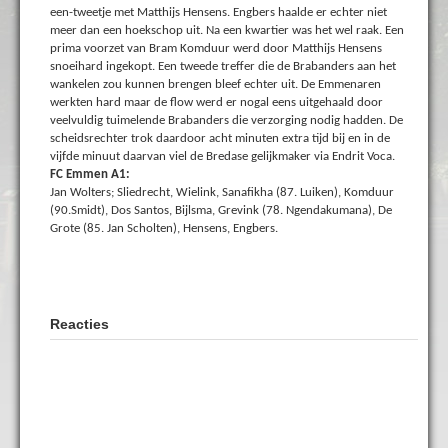
een-tweetje met Matthijs Hensens. Engbers haalde er echter niet
meer dan een hoekschop uit. Na een kwartier was het wel raak. Een
prima voorzet van Bram Komduur werd door Matthijs Hensens
snoeihard ingekopt. Een tweede treffer die de Brabanders aan het
wankelen zou kunnen brengen bleef echter uit. De Emmenaren
werkten hard maar de flow werd er nogal eens uitgehaald door
veelvuldig tuimelende Brabanders die verzorging nodig hadden. De
scheidsrechter trok daardoor acht minuten extra tijd bij en in de
vijfde minuut daarvan viel de Bredase gelijkmaker via Endrit Voca.
FC Emmen A1:
Jan Wolters; Sliedrecht, Wielink, Sanafikha (87. Luiken), Komduur
(90.Smidt), Dos Santos, Bijlsma, Grevink (78. Ngendakumana), De
Grote (85. Jan Scholten), Hensens, Engbers.
Reacties