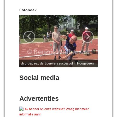
Fotoboek
‹
›
vb groep eac de Sperwers succesvol in Hoogeveen
Social media
Advertenties