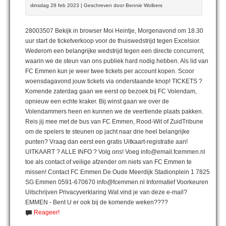
dinsdag 28 feb 2023 | Geschreven door Bennie Wolbers
28003507 Bekijk in browser Moi Heintje, Morgenavond om 18.30
uur start de ticketverkoop voor de thuiswedstrijd tegen Excelsior.
Wederom een belangrijke wedstrijd tegen een directe concurrent,
waarin we de steun van ons publiek hard nodig hebben. Als lid van
FC Emmen kun je weer twee tickets per account kopen. Scoor
woensdagavond jouw tickets via onderstaande knop! TICKETS ?
Komende zaterdag gaan we eerst op bezoek bij FC Volendam,
opnieuw een echte kraker. Bij winst gaan we over de
Volendammers heen en kunnen we de veertiende plaats pakken.
Reis jij mee met de bus van FC Emmen, Rood-Wit of ZuidTribune
om de spelers te steunen op jacht naar drie heel belangrijke
punten? Vraag dan eerst een gratis Uitkaart-registratie aan!
UITKAART ? ALLE INFO ? Volg ons! Voeg info@email.fcemmen.nl
toe als contact of veilige afzender om niets van FC Emmen te
missen! Contact FC Emmen De Oude Meerdijk Stadionplein 1 7825
SG Emmen 0591-670670 info@fcemmen.nl Informatief Voorkeuren
Uitschrijven Privacyverklaring Wat vind je van deze e-mail?
EMMEN - Bent U er ook bij de komende weken????
Reageer!