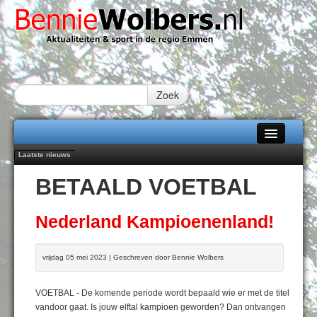
Zoek
Laatste nieuws
Home
Emmen wint op Open Dag overtuigend van Almere City
BETAALD VOETBAL
Daan Lambers tekent eerste profcontract bij FC Emmen
Alle categorieën
Jubileumfeest 35 jaar De Amer
Hunzeloopwandeltocht keert op 19 september 2026 terug naar Zuidlaren
Over Bennie Wolbers
Nederland Kampioenenland!
102 kaarsen voor eeuwling Mieke Sijbom-Maatje
Adverteren
VRIJDAG 07 AUG 2026
vrijdag 05 mei 2023 | Geschreven door Bennie Wolbers
Contact / Tiplijn
VOETBAL - De komende periode wordt bepaald wie er met de titel
Fotoboek
vandoor gaat. Is jouw elftal kampioen geworden? Dan ontvangen