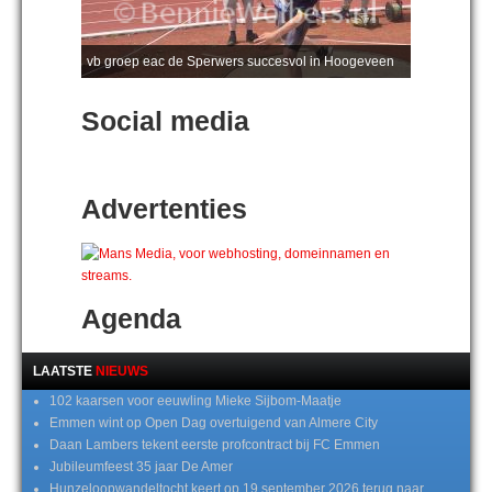
vb groep eac de Sperwers succesvol in Hoogeveen
Social media
Advertenties
Agenda
LAATSTE
NIEUWS
102 kaarsen voor eeuwling Mieke Sijbom-Maatje
Emmen wint op Open Dag overtuigend van Almere City
Daan Lambers tekent eerste profcontract bij FC Emmen
Jubileumfeest 35 jaar De Amer
Hunzeloopwandeltocht keert op 19 september 2026 terug naar