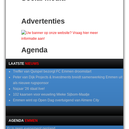
Advertenties
Agenda
LAATSTE
NIEUWS
Treffer van Quispel bezorgt FC Emmen droomstart
Peter van Dijk Projects & Investments breidt samenwerking Emmen uit
als nieuwe rugsponsor
Najaar '26 staat live!
102 kaarsen voor eeuwling Mieke Sijbom-Maatje
Emmen wint op Open Dag overtuigend van Almere City
AGENDA
EMMEN
Er is geen evenement gepland.