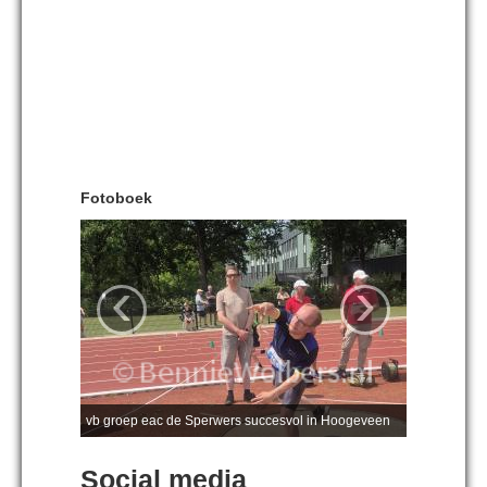
Fotoboek
‹
›
vb groep eac de Sperwers succesvol in Hoogeveen
Social media