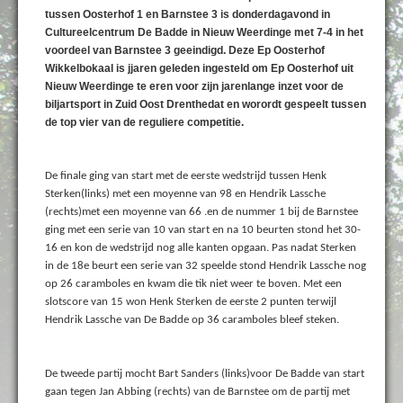
tussen Oosterhof 1 en Barnstee 3 is donderdagavond in
Cultureelcentrum De Badde in Nieuw Weerdinge met 7-4 in het
voordeel van Barnstee 3 geeindigd. Deze Ep Oosterhof
Wikkelbokaal is jjaren geleden ingesteld om Ep Oosterhof uit
Nieuw Weerdinge te eren voor zijn jarenlange inzet voor de
biljartsport in Zuid Oost Drenthedat en worordt gespeelt tussen
de top vier van de reguliere competitie.
De finale ging van start met de eerste wedstrijd tussen Henk
Sterken(links) met een moyenne van 98 en Hendrik Lassche
(rechts)met een moyenne van 66 .en de nummer 1 bij de Barnstee
ging met een serie van 10 van start en na 10 beurten stond het 30-
16 en kon de wedstrijd nog alle kanten opgaan. Pas nadat Sterken
in de 18e beurt een serie van 32 speelde stond Hendrik Lassche nog
op 26 caramboles en kwam die tik niet weer te boven. Met een
slotscore van 15 won Henk Sterken de eerste 2 punten terwijl
Hendrik Lassche van De Badde op 36 caramboles bleef steken.
De tweede partij mocht Bart Sanders (links)voor De Badde van start
gaan tegen Jan Abbing (rechts) van de Barnstee om de partij met