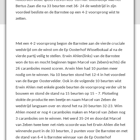
Bertus Zaan die na 33 beurten met 36- 24 de wedstrijd in zijn
voordeel besliste en de Barnstee op een 4-2 voorsprong wist te
zetten.
Met een 4-2 voorsprong begon de Barnstee aan de vierde cruciale
wedstrijd om de winst om de Ep Oosterhof Wisselbokaal al na de
vierde partij veilig te stellen. Erwin Ahlen(links) van de Barnstee
won de tos en mocht beginnen tegen Marcel van Zeben(rechts) die
26 caramboles moest scoren. Arwin hlen had 10 punten meer
nodig om te winnen. Na 10 beurten stond het 12-4 in het voordeel
van de Barger Oostervelder. Ook in de volgende 10 beurten wist
Erwin Ahlen met enkele goede beurten de voorsprong verder uit te
bouwen en stond de stand na 15 beurten op 15 – 7. Plotseling
stokte de productie een beetje en naam Marcel van Zeben de
wedstrijd langzaam over en stond het na 20 beurten 32-23. Wim
Ahlen moest er nog 4 caramboles maken en Marcel van Zeben nog
3 caramboles om te winnen. Het werd 35-24 en doordat Marcel
van Zeben twee keer net niets scoorde was het Erwin Ahlen die het
winnende punt in de 33 beurten, 2 punten voor De Barnstee en met
de stand van 6-4 is Barnstee winnaar van de Ep Oosterhof