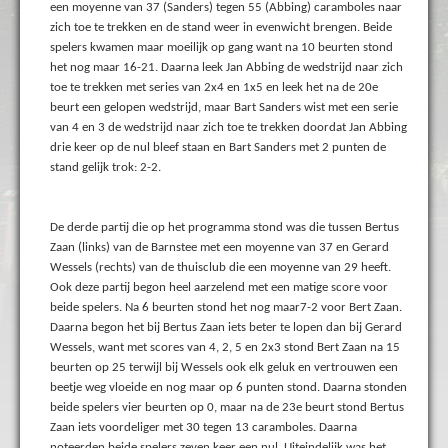
een moyenne van 37 (Sanders) tegen 55 (Abbing) caramboles naar
zich toe te trekken en de stand weer in evenwicht brengen. Beide
spelers kwamen maar moeilijk op gang want na 10 beurten stond
het nog maar 16-21. Daarna leek Jan Abbing de wedstrijd naar zich
toe te trekken met series van 2x4 en 1x5 en leek het na de 20e
beurt een gelopen wedstrijd, maar Bart Sanders wist met een serie
van 4 en 3 de wedstrijd naar zich toe te trekken doordat Jan Abbing
drie keer op de nul bleef staan en Bart Sanders met 2 punten de
stand gelijk trok: 2-2.
De derde partij die op het programma stond was die tussen Bertus
Zaan (links) van de Barnstee met een moyenne van 37 en Gerard
Wessels (rechts) van de thuisclub die een moyenne van 29 heeft.
Ook deze partij begon heel aarzelend met een matige score voor
beide spelers. Na 6 beurten stond het nog maar7-2 voor Bert Zaan.
Daarna begon het bij Bertus Zaan iets beter te lopen dan bij Gerard
Wessels, want met scores van 4, 2, 5 en 2x3 stond Bert Zaan na 15
beurten op 25 terwijl bij Wessels ook elk geluk en vertrouwen een
beetje weg vloeide en nog maar op 6 punten stond. Daarna stonden
beide spelers vier beurten op 0, maar na de 23e beurt stond Bertus
Zaan iets voordeliger met 30 tegen 13 caramboles. Daarna
noteerden beide spelers zeven keer een nul. Uiteindelijk was het