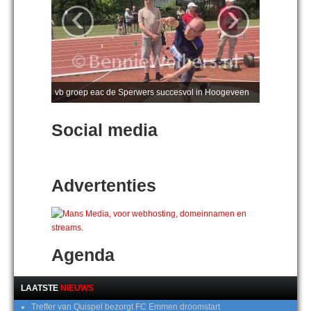
‹
›
vb groep eac de Sperwers succesvol in Hoogeveen
Social media
Advertenties
Agenda
LAATSTE
NIEUWS
Treffer van Quispel bezorgt FC Emmen droomstart