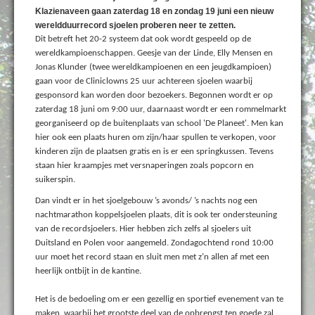
Klazienaveen gaan zaterdag 18 en zondag 19 juni een nieuw
wereldduurrecord sjoelen proberen neer te zetten.
Dit betreft het 20-2 systeem dat ook wordt gespeeld op de
wereldkampioenschappen. Geesje van der Linde, Elly Mensen en
Jonas Klunder (twee wereldkampioenen en een jeugdkampioen)
gaan voor de Cliniclowns 25 uur achtereen sjoelen waarbij
gesponsord kan worden door bezoekers. Begonnen wordt er op
zaterdag 18 juni om 9:00 uur, daarnaast wordt er een rommelmarkt
georganiseerd op de buitenplaats van school 'De Planeet'. Men kan
hier ook een plaats huren om zijn/haar spullen te verkopen, voor
kinderen zijn de plaatsen gratis en is er een springkussen. Tevens
staan hier kraampjes met versnaperingen zoals popcorn en
suikerspin.
Dan vindt er in het sjoelgebouw ’s avonds/ ’s nachts nog een
nachtmarathon koppelsjoelen plaats, dit is ook ter ondersteuning
van de recordsjoelers. Hier hebben zich zelfs al sjoelers uit
Duitsland en Polen voor aangemeld. Zondagochtend rond 10:00
uur moet het record staan en sluit men met z’n allen af met een
heerlijk ontbijt in de kantine.
Het is de bedoeling om er een gezellig en sportief evenement van te
maken, waarbij het grootste deel van de opbrengst ten goede zal