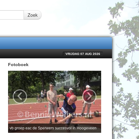
Zoek
VRIJDAG 07 AUG 2026
Fotoboek
‹
›
vb groep eac de Sperwers succesvol in Hoogeveen