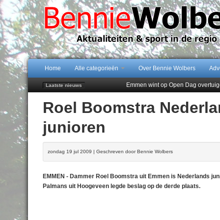
Home
Alle categorieën
Over Bennie Wolbers
Adv
Emmen wint op Open Dag overtuig
Laatste nieuws
Daan Lambers tekent eerste profc
Roel Boomstra Nederl
Jubileumfeest 35 jaar De Amer
Hunzeloopwandeltocht keert op 19
junioren
102 kaarsen voor eeuwling Mieke 
zondag 19 jul 2009 | Geschreven door Bennie Wolbers
EMMEN - Dammer Roel Boomstra uit Emmen is Nederlands junio
Palmans uit Hoogeveen legde beslag op de derde plaats.