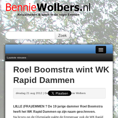
Zoek
Laatste nieuws
Home
Peter van Dijk Projects & Investments breidt samenwerking Emmen uit als
Roel Boomstra wint WK
nieuwe rugsponsor
Alle categorieën
Najaar '26 staat live!
Rapid Dammen
102 kaarsen voor eeuwling Mieke Sijbom-Maatje
Over Bennie Wolbers
Emmen wint op Open Dag overtuigend van Almere City
Treffer van Quispel bezorgt FC Emmen droomstart
Adverteren
dinsdag 21 aug 2012 | Geschreven door Bennie Wolbers
ZATERDAG 08 AUG 2026
Contact / Tiplijn
LIILLE (FRA)/EMMEN ? De 19 jarige dammer Roel Boomstra
Fotoboek
heeft het WK Rapid Dammen op zijn naam geschreven.
Na brons op de Olympiade pakte de Emmenaar ook de WK Rapid