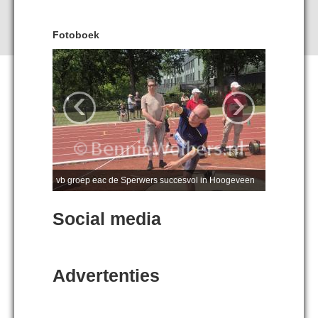
Fotoboek
‹
›
vb groep eac de Sperwers succesvol in Hoogeveen
Social media
Advertenties