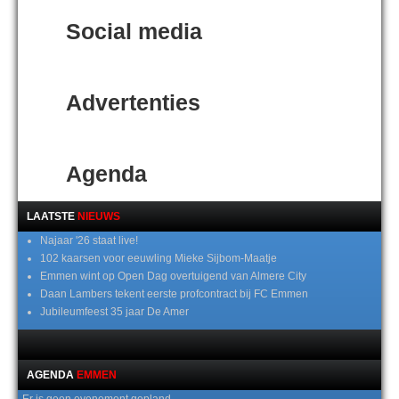
Social media
Advertenties
Agenda
LAATSTE
NIEUWS
Najaar '26 staat live!
102 kaarsen voor eeuwling Mieke Sijbom-Maatje
Emmen wint op Open Dag overtuigend van Almere City
Daan Lambers tekent eerste profcontract bij FC Emmen
Jubileumfeest 35 jaar De Amer
AGENDA
EMMEN
Er is geen evenement gepland.