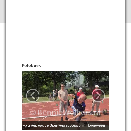
Fotoboek
‹
›
vb groep eac de Sperwers succesvol in Hoogeveen