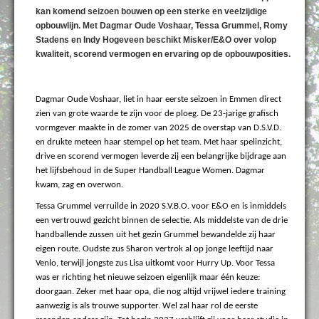
kan komend seizoen bouwen op een sterke en veelzijdige
opbouwlijn. Met Dagmar Oude Voshaar, Tessa Grummel, Romy
Stadens en Indy Hogeveen beschikt Misker/E&O over volop
kwaliteit, scorend vermogen en ervaring op de opbouwposities.
Dagmar Oude Voshaar, liet in haar eerste seizoen in Emmen direct
zien van grote waarde te zijn voor de ploeg. De 23-jarige grafisch
vormgever maakte in de zomer van 2025 de overstap van D.S.V.D.
en drukte meteen haar stempel op het team. Met haar spelinzicht,
drive en scorend vermogen leverde zij een belangrijke bijdrage aan
het lijfsbehoud in de Super Handball League Women. Dagmar
kwam, zag en overwon.
T
essa Grummel verruilde in 2020 S.V.B.O. voor E&O en is inmiddels
een vertrouwd gezicht binnen de selectie. Als middelste van de drie
handballende zussen uit het gezin Grummel bewandelde zij haar
eigen route. Oudste zus Sharon vertrok al op jonge leeftijd naar
Venlo, terwijl jongste zus Lisa uitkomt voor Hurry Up. Voor Tessa
was er richting het nieuwe seizoen eigenlijk maar één keuze:
doorgaan. Zeker met haar opa, die nog altijd vrijwel iedere training
aanwezig is als trouwe supporter. Wel zal haar rol de eerste