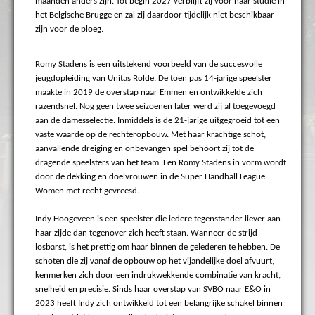
maanden anders zijn. Tot begin 2027 verblijft zij voor haar studie in
het Belgische Brugge en zal zij daardoor tijdelijk niet beschikbaar
zijn voor de ploeg.
Romy Stadens is een uitstekend voorbeeld van de succesvolle
jeugdopleiding van Unitas Rolde. De toen pas 14-jarige speelster
maakte in 2019 de overstap naar Emmen en ontwikkelde zich
razendsnel. Nog geen twee seizoenen later werd zij al toegevoegd
aan de damesselectie. Inmiddels is de 21-jarige uitgegroeid tot een
vaste waarde op de rechteropbouw. Met haar krachtige schot,
aanvallende dreiging en onbevangen spel behoort zij tot de
dragende speelsters van het team. Een Romy Stadens in vorm wordt
door de dekking en doelvrouwen in de Super Handball League
Women met recht gevreesd.
Indy Hoogeveen is een speelster die iedere tegenstander liever aan
haar zijde dan tegenover zich heeft staan. Wanneer de strijd
losbarst, is het prettig om haar binnen de gelederen te hebben. De
schoten die zij vanaf de opbouw op het vijandelijke doel afvuurt,
kenmerken zich door een indrukwekkende combinatie van kracht,
snelheid en precisie. Sinds haar overstap van SVBO naar E&O in
2023 heeft Indy zich ontwikkeld tot een belangrijke schakel binnen