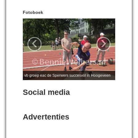
Fotoboek
‹
›
vb groep eac de Sperwers succesvol in Hoogeveen
Social media
Advertenties