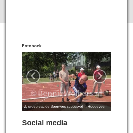
Fotoboek
‹
›
vb groep eac de Sperwers succesvol in Hoogeveen
Social media