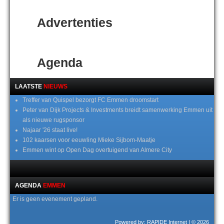
Advertenties
Agenda
LAATSTE
NIEUWS
Treffer van Quispel bezorgt FC Emmen droomstart
Peter van Dijk Projects & Investments breidt samenwerking Emmen uit
als nieuwe rugsponsor
Najaar '26 staat live!
102 kaarsen voor eeuwling Mieke Sijbom-Maatje
Emmen wint op Open Dag overtuigend van Almere City
AGENDA
EMMEN
Er is geen evenement gepland.
Powered by: RAPIDE Internet
| © 2026