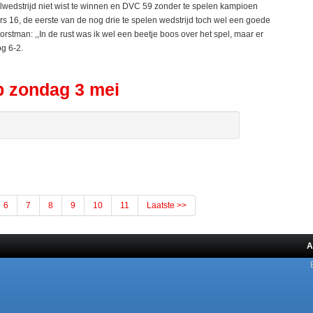
wedstrijd niet wist te winnen en DVC 59 zonder te spelen kampioen
s 16, de eerste van de nog drie te spelen wedstrijd toch wel een goede
rstman: ,,In de rust was ik wel een beetje boos over het spel, maar er
og 6-2.
 zondag 3 mei
6
7
8
9
10
11
Laatste >>
A