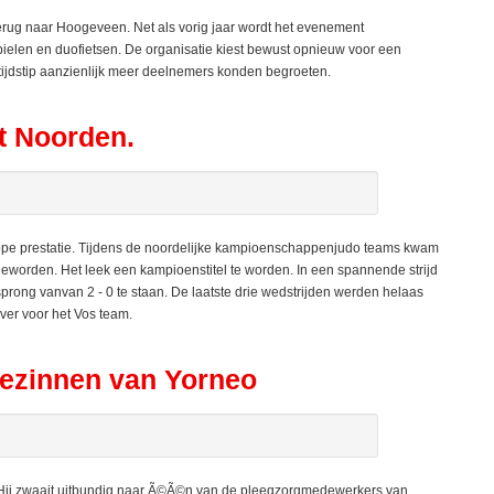
terug naar Hoogeveen. Net als vorig jaar wordt het evenement
elen en duofietsen. De organisatie kiest bewust opnieuw voor een
 tijdstip aanzienlijk meer deelnemers konden begroeten.
t Noorden.
e prestatie. Tijdens de noordelijke kampioenschappenjudo teams kwam
 geworden. Het leek een kampioenstitel te worden. In een spannende strijd
ong vanvan 2 - 0 te staan. De laatste drie wedstrijden werden helaas
ver voor het Vos team.
gezinnen van Yorneo
h. Hij zwaait uitbundig naar Ã©Ã©n van de pleegzorgmedewerkers van