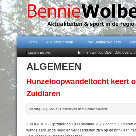
Home
Alle categorieën
Over Bennie Wolbers
Adv
Emmen wint op Open Dag overtuig
Laatste nieuws
Daan Lambers tekent eerste profc
ALGEMEEN
Jubileumfeest 35 jaar De Amer
Hunzeloopwandeltocht keert op 19
102 kaarsen voor eeuwling Mieke 
Hunzeloopwandeltocht keert o
Zuidlaren
dinsdag 28 jul 2026 | Geschreven door Bennie Wolbers
ZUIDLAREN - Op zaterdag 19 september 2026 vindt in Zuidlaren o
wandelaars uit de regio en ver daarbuiten zich op de brink aan he