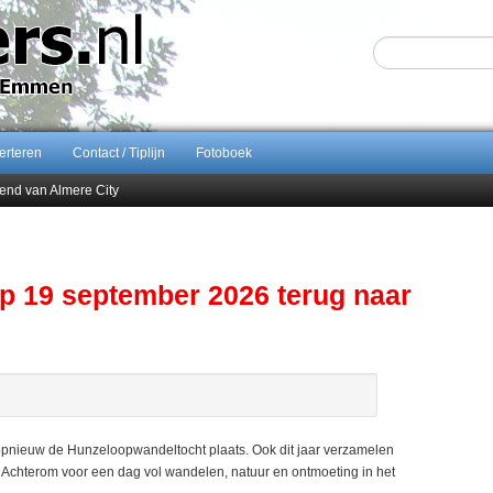
erteren
Contact / Tiplijn
Fotoboek
end van Almere City
ontract bij FC Emmen
 september 2026 terug naar Zuidlaren
Sijbom-Maatje
p 19 september 2026 terug naar
pnieuw de Hunzeloopwandeltocht plaats. Ook dit jaar verzamelen
t Achterom voor een dag vol wandelen, natuur en ontmoeting in het