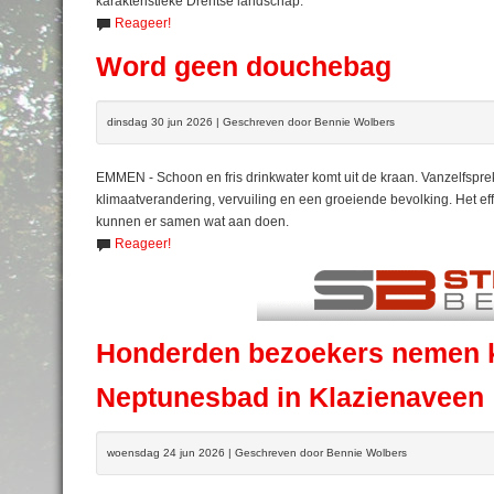
karakteristieke Drentse landschap.
Reageer!
Word geen douchebag
dinsdag 30 jun 2026 | Geschreven door Bennie Wolbers
EMMEN - Schoon en fris drinkwater komt uit de kraan. Vanzelfspre
klimaatverandering, vervuiling en een groeiende bevolking. Het e
kunnen er samen wat aan doen.
Reageer!
Honderden bezoekers nemen ki
Neptunesbad in Klazienaveen
woensdag 24 jun 2026 | Geschreven door Bennie Wolbers