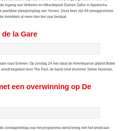
 de ingang van Verkeers en Attractiepark Duinen Zathe in Appelscha.
e jaarlijkse pleegzorgdag van Yorneo. Deze keer zijn 84 pleeggezinnen
ie inmiddels al meer dan tien jaar bestaat.
 de la Gare
aam naar Emmen. Op zondag 24 mei staat de Amerikaanse gitarist Blake
t wordt begeleid door The Pact, de band rond drummer Sietse Huisman.
met een overwinning op De
e zondagmiddag oop het programma stond kreeg niet het predicaat -