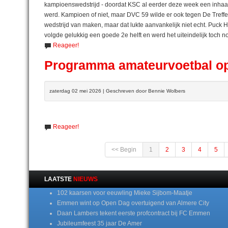
kampioenswedstrijd - doordat KSC al eerder deze week een inhaal
werd. Kampioen of niet, maar DVC 59 wilde er ook tegen De Treffer
wedstrijd van maken, maar dat lukte aanvankelijk niet echt. Puck Ho
volgde gelukkig een goede 2e helft en werd het uiteindelijk toch n
Reageer!
Programma amateurvoetbal op
zaterdag 02 mei 2026 | Geschreven door Bennie Wolbers
Reageer!
<< Begin
1
2
3
4
5
LAATSTE
NIEUWS
102 kaarsen voor eeuwling Mieke Sijbom-Maatje
Emmen wint op Open Dag overtuigend van Almere City
Daan Lambers tekent eerste profcontract bij FC Emmen
Jubileumfeest 35 jaar De Amer