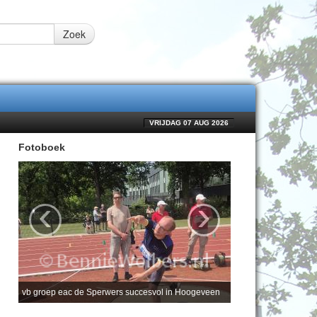
Zoek
VRIJDAG 07 AUG 2026
Fotoboek
‹
›
vb groep eac de Sperwers succesvol in Hoogeveen