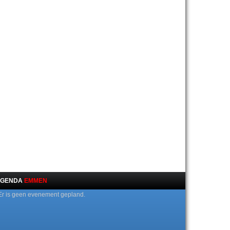
GENDA
EMMEN
Er is geen evenement gepland.