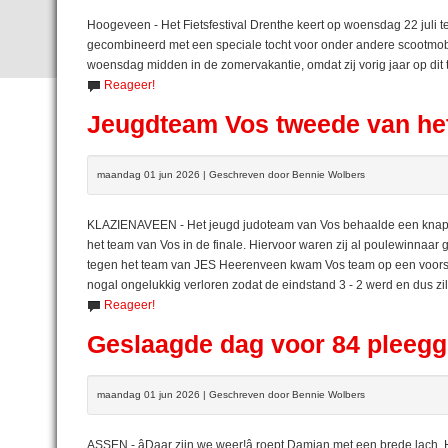
Hoogeveen - Het Fietsfestival Drenthe keert op woensdag 22 juli 
gecombineerd met een speciale tocht voor onder andere scootmobi
woensdag midden in de zomervakantie, omdat zij vorig jaar op dit
Reageer!
Jeugdteam Vos tweede van he
maandag 01 jun 2026 | Geschreven door Bennie Wolbers
KLAZIENAVEEN - Het jeugd judoteam van Vos behaalde een knapp
het team van Vos in de finale. Hiervoor waren zij al poulewinnaar
tegen het team van JES Heerenveen kwam Vos team op een voorspr
nogal ongelukkig verloren zodat de eindstand 3 - 2 werd en dus zil
Reageer!
Geslaagde dag voor 84 pleeg
maandag 01 jun 2026 | Geschreven door Bennie Wolbers
ASSEN - âDaar zijn we weer!â roept Damian met een brede lac