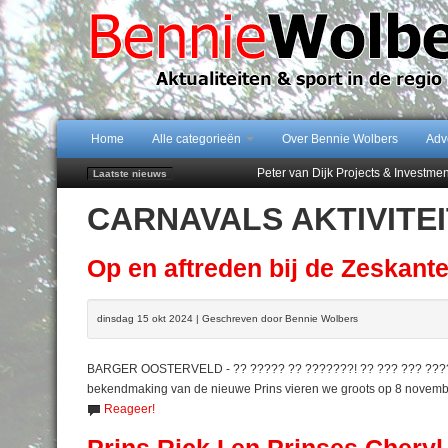
Home
Alle categorieën
Over Bennie Wolbers
Adv
Peter van Dijk Projects & Investm
Laatste nieuws
Najaar '26 staat live!
CARNAVALS AKTIVITE
102 kaarsen voor eeuwling Mieke 
Emmen wint op Open Dag overtuig
Treffer van Quispel bezorgt FC Em
Op en aftreden bij de Zeskant
dinsdag 15 okt 2024 | Geschreven door Bennie Wolbers
BARGER OOSTERVELD - ?? ????? ?? ???????! ?? ??? ??? ???? Ã
bekendmaking van de nieuwe Prins vieren we groots op 8 november
Reageer!