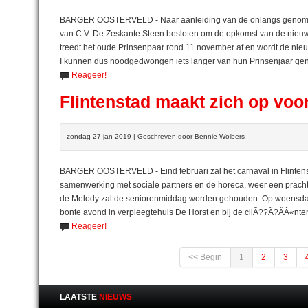
BARGER OOSTERVELD - Naar aanleiding van de onlangs genomen 
van C.V. De Zeskante Steen besloten om de opkomst van de nieuwe
treedt het oude Prinsenpaar rond 11 november af en wordt de nieuw
I kunnen dus noodgedwongen iets langer van hun Prinsenjaar gen
Reageer!
Flintenstad maakt zich op voo
zondag 27 jan 2019 | Geschreven door Bennie Wolbers
BARGER OOSTERVELD - Eind februari zal het carnaval in Flintenst
samenwerking met sociale partners en de horeca, weer een prachtig
de Melody zal de seniorenmiddag worden gehouden. Op woensdag 
bonte avond in verpleegtehuis De Horst en bij de cliÃ??Ã?ÃÂ«nte
Reageer!
<< Begin
1
2
3
LAATSTE
NIEUWS