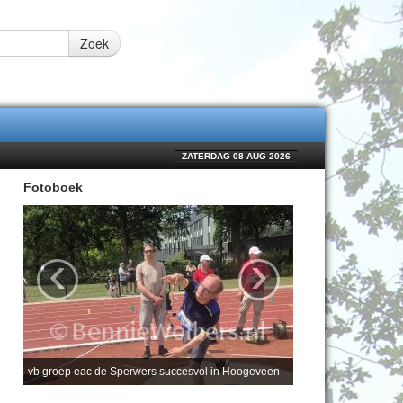
Zoek
ZATERDAG 08 AUG 2026
Fotoboek
‹
›
vb groep eac de Sperwers succesvol in Hoogeveen