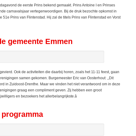
dagavond de eerste Prins bekend gemaakt. Prins Antoine I en Prinses
nde carnavalsjaar vertegenwoordigen. Bij de druk bezochte opkomst in
51e Prins van Flintenstad. Hij zal de titels Prins van Flintenstad en Vorst
n de gemeente Emmen
erd. Ook de activiteiten die daarbij horen, zoals het 11-11 feest, gaan
sverenigingen samen gekomen. Burgemeester Eric van Oosterhout: ,,Dit
ierd in Zuidoost-Drenthe. Maar we vinden het niet verantwoord om in deze
 verenigingen graag een compliment geven. Zij hebben een groot
lligers en bezoekers het allerbelangrijkste.â
gt programma