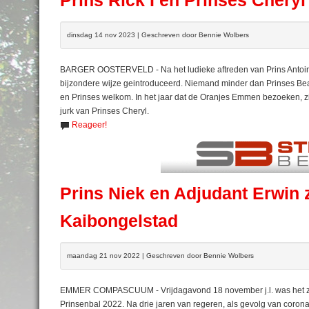
Prins Rick I en Prinses Cheryl
dinsdag 14 nov 2023 | Geschreven door Bennie Wolbers
BARGER OOSTERVELD - Na het ludieke aftreden van Prins Antoine 
bijzondere wijze geintroduceerd. Niemand minder dan Prinses Beat
en Prinses welkom. In het jaar dat de Oranjes Emmen bezoeken, zit
jurk van Prinses Cheryl.
Reageer!
Prins Niek en Adjudant Erwin 
Kaibongelstad
maandag 21 nov 2022 | Geschreven door Bennie Wolbers
EMMER COMPASCUUM - Vrijdagavond 18 november j.l. was het z
Prinsenbal 2022. Na drie jaren van regeren, als gevolg van coron