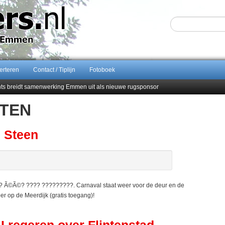
erteren
Contact / Tiplijn
Fotoboek
ents breidt samenwerking Emmen uit als nieuwe rugsponsor
ITEN
Sijbom-Maatje
end van Almere City
men droomstart
e Steen
©Ã©? ???? ?????????. Carnaval staat weer voor de deur en de
 op de Meerdijk (gratis toegang)!