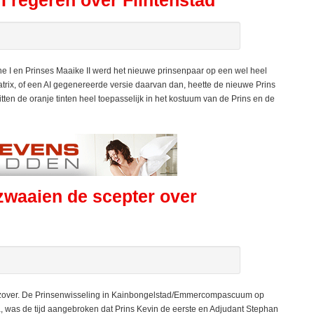
 I regeren over Flintenstad
I en Prinses Maaike II werd het nieuwe prinsenpaar op een wel heel
rix, of een AI gegenereerde versie daarvan dan, heette de nieuwe Prins
ten de oranje tinten heel toepasselijk in het kostuum van de Prins en de
zwaaien de scepter over
over. De Prinsenwisseling in Kainbongelstad/Emmercompascuum op
a, was de tijd aangebroken dat Prins Kevin de eerste en Adjudant Stephan