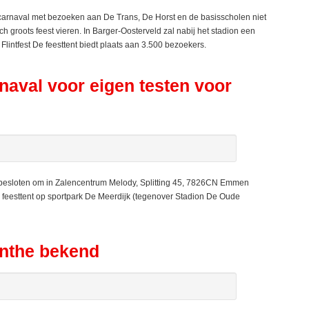
rnaval met bezoeken aan De Trans, De Horst en de basisscholen niet
groots feest vieren. In Barger-Oosterveld zal nabij het stadion een
intfest De feesttent biedt plaats aan 3.500 bezoekers.
rnaval voor eigen testen voor
esloten om in Zalencentrum Melody, Splitting 45, 7826CN Emmen
e feesttent op sportpark De Meerdijk (tegenover Stadion De Oude
enthe bekend