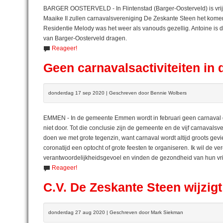
BARGER OOSTERVELD - In Flintenstad (Barger-Oosterveld) is vrij
Maaike II zullen carnavalsvereniging De Zeskante Steen het kome
Residentie Melody was het weer als vanouds gezellig. Antoine is de 
van Barger-Oosterveld dragen.
Reageer!
Geen carnavalsactiviteiten i
donderdag 17 sep 2020 | Geschreven door Bennie Wolbers
EMMEN - In de gemeente Emmen wordt in februari geen carnaval gevi
niet door. Tot die conclusie zijn de gemeente en de vijf carnaval
doen we met grote tegenzin, want carnaval wordt altijd groots gev
coronatijd een optocht of grote feesten te organiseren. Ik wil de
verantwoordelijkheidsgevoel en vinden de gezondheid van hun vrijwi
Reageer!
C.V. De Zeskante Steen wijzi
donderdag 27 aug 2020 | Geschreven door Mark Siekman