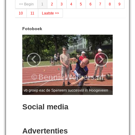
<< Begin
1
2
3
4
5
6
7
8
9
10
11
Laatste >>
Fotoboek
‹
›
vb groep eac de Sperwers succesvol in Hoogeveen
Social media
Advertenties