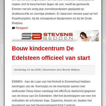
maken zich te beschermen tegen de zon, heeft de gemeente
Emmen net als vorig jaar zonnebrandpalen geplaatst op
drukbezochte en zonnige plekken. Er staat een nieuwe paal op het
Raadhuisplein, bij de schaapskooi Bargerveen en bij de Grote
Rietplas.
Reageer!
Bouw kindcentrum De
Edelsteen officieel van start
donderdag 14 mei 2026 | Geschreven door Bennie Wolbers
EMMEN - Aan de Laan van het Kinholt in Emmerhout hebben
leerlingen van de Toermalijn en de Aventurijn samen met
wethouder Dewy Keen vandaag het officiÃ«le startschot gegeven
van de bouw van De Edelsteen. Met het doorknippen van een lint
onthulden de scholieren Inge, Dayenna, Keano en Jayden het
bouwbord van het Gespecialiseerd Kind Centrum.