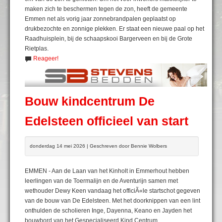
maken zich te beschermen tegen de zon, heeft de gemeente
Emmen net als vorig jaar zonnebrandpalen geplaatst op
drukbezochte en zonnige plekken. Er staat een nieuwe paal op het
Raadhuisplein, bij de schaapskooi Bargerveen en bij de Grote
Rietplas.
Reageer!
Bouw kindcentrum De
Edelsteen officieel van start
donderdag 14 mei 2026 | Geschreven door Bennie Wolbers
EMMEN - Aan de Laan van het Kinholt in Emmerhout hebben
leerlingen van de Toermalijn en de Aventurijn samen met
wethouder Dewy Keen vandaag het officiÃ«le startschot gegeven
van de bouw van De Edelsteen. Met het doorknippen van een lint
onthulden de scholieren Inge, Dayenna, Keano en Jayden het
bouwbord van het Gespecialiseerd Kind Centrum.