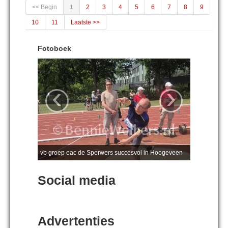
<< Begin
1
2
3
4
5
6
7
8
9
10
11
Laatste >>
Fotoboek
‹
›
vb groep eac de Sperwers succesvol in Hoogeveen
Social media
Advertenties