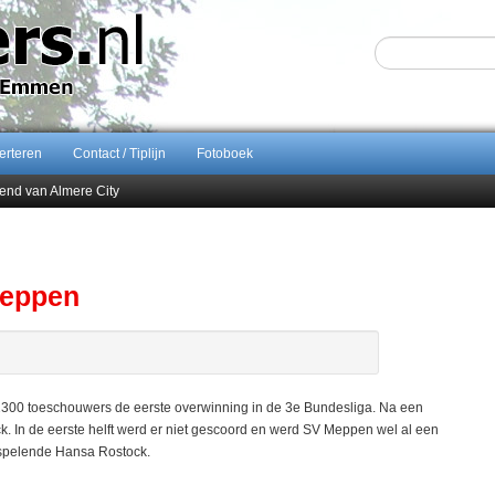
erteren
Contact / Tiplijn
Fotoboek
end van Almere City
ontract bij FC Emmen
 september 2026 terug naar Zuidlaren
Sijbom-Maatje
Meppen
00 toeschouwers de eerste overwinning in de 3e Bundesliga. Na een
 In de eerste helft werd er niet gescoord en werd SV Meppen wel al een
r spelende Hansa Rostock.