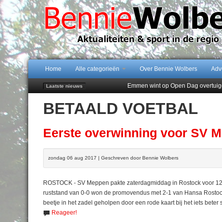
Home
Alle categorieën
Over Bennie Wolbers
Adv
Emmen wint op Open Dag overtuig
Laatste nieuws
Daan Lambers tekent eerste profc
BETAALD VOETBAL
Jubileumfeest 35 jaar De Amer
Hunzeloopwandeltocht keert op 19
102 kaarsen voor eeuwling Mieke 
Eerste overwinning voor SV 
zondag 06 aug 2017 | Geschreven door Bennie Wolbers
ROSTOCK - SV Meppen pakte zaterdagmiddag in Rostock voor 123
ruststand van 0-0 won de promovendus met 2-1 van Hansa Rostock.
beetje in het zadel geholpen door een rode kaart bij het iets bete
Reageer!