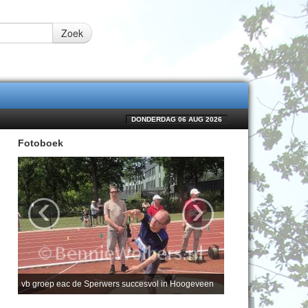
Zoek
DONDERDAG 06 AUG 2026
Fotoboek
‹
›
vb groep eac de Sperwers succesvol in Hoogeveen