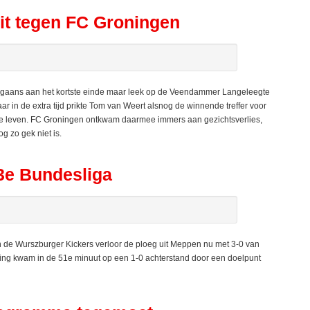
it tegen FC Groningen
gaans aan het kortste einde maar leek op de Veendammer Langeleegte
r in de extra tijd prikte Tom van Weert alsnog de winnende treffer voor
e te leven. FC Groningen ontkwam daarmee immers aan gezichtsverlies,
g zo gek niet is.
 3e Bundesliga
 de Wurszburger Kickers verloor de ploeg uit Meppen nu met 3-0 van
ing kwam in de 51e minuut op een 1-0 achterstand door een doelpunt