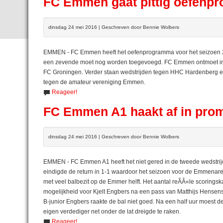
FC Emmen gaat pittig oefenp
dinsdag 24 mei 2016 | Geschreven door Bennie Wolbers
EMMEN - FC Emmen heeft het oefenprogramma voor het seizoen 2
een zevende moet nog worden toegevoegd. FC Emmen ontmoet in 
FC Groningen. Verder staan wedstrijden tegen HHC Hardenberg en 
tegen de amateur vereniging Emmen.
Reageer!
FC Emmen A1 haakt af in promo
dinsdag 24 mei 2016 | Geschreven door Bennie Wolbers
EMMEN - FC Emmen A1 heeft het niet gered in de tweede wedstrij
eindigde de return in 1-1 waardoor het seizoen voor de Emmenaren
met veel balbezit op de Emmer helft. Het aantal reÃÂ«le scorin
mogelijkheid voor Kjelt Engbers na een pass van Matthijs Hensen
B-junior Engbers raakte de bal niet goed. Na een half uur moest 
eigen verdediger net onder de lat dreigde te raken.
Reageer!