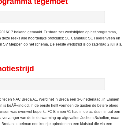
rogramma tegemoet
016/17 bekend gemaakt. Er staan zes wedstrijden op het programma,
deze reeks alle noordelijke profclubs: SC Cambuur, SC Heerenveen en
SV Meppen op het schema. De eerste wedstrijd is op zaterdag 2 juli a.s.
tiestrijd
d tegen NAC Breda A1. Werd het in Breda een 3-0 nederlaag, in Emmen
 is beÃÂ«indigd. In de eerste helft vormden de gasten de betere ploeg
gskansen was evenwel beperkt. FC Emmen A1 had in de achtste minuut een
s, vervanger van de in de warming up afgevallen Jochem Scholten, maar
de Bredase doelman een keertje optreden na een klutsbal die via een