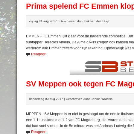
Prima spelend FC Emmen klop
vrijdag 04 aug 2017 | Geschreven door Dirk van der Kaap
EMMEN - FC Emmen lijkt klaar voor de naderende competitie. Dat 
subtopper Heracles Almelo. De AlmeloÃ«rs kregen ook kansen maar
wederom alle Emmer treffers voor zijn rekening. Opmerkelijk was v
Reageer!
SV Meppen ook tegen FC Magd
donderdag 03 aug 2017 | Geschreven door Bennie Wolbers
MEPPEN - SV Meppen is er niet in geslaagd om de eerste thuisov
een 1-1 ruststand met 1-2 van FC Magdeburg. Het waren de bezoe
dat had snel succes. In de 5e minuut was het Andreas Ludwig die 
Reageer!