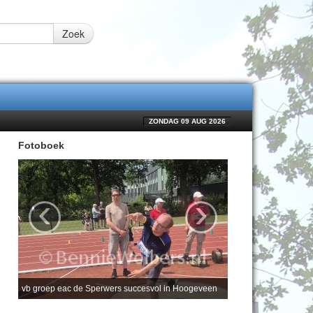
Zoek
ZONDAG 09 AUG 2026
Fotoboek
‹
›
vb groep eac de Sperwers succesvol in Hoogeveen