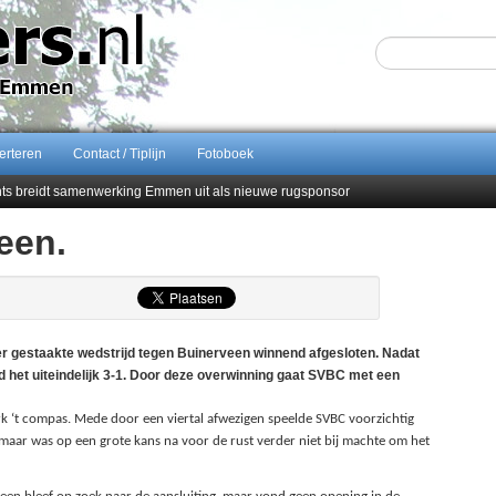
erteren
Contact / Tiplijn
Fotoboek
ents breidt samenwerking Emmen uit als nieuwe rugsponsor
een.
Sijbom-Maatje
end van Almere City
men droomstart
estaakte wedstrijd tegen Buinerveen winnend afgesloten. Nadat
rd het uiteindelijk 3-1. Door deze overwinning gaat SVBC met een
rk ‘t compas. Mede door een viertal afwezigen speelde SVBC voorzichtig
aar was op een grote kans na voor de rust verder niet bij machte om het