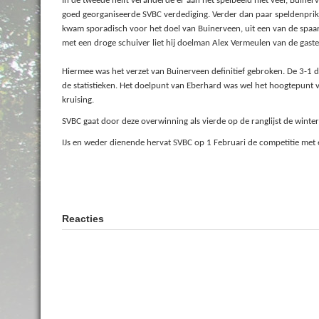
In de tweede helft veranderde er aan het spelbeeld niet veel, Buiner
goed georganiseerde SVBC verdediging. Verder dan paar speldenpr
kwam sporadisch voor het doel van Buinerveen, uit een van de spaarza
met een droge schuiver liet hij doelman Alex Vermeulen van de gaste
Hiermee was het verzet van Buinerveen definitief gebroken. De 3-1 
de statistieken. Het doelpunt van Eberhard was wel het hoogtepunt 
kruising.
SVBC gaat door deze overwinning als vierde op de ranglijst de winters
IJs en weder dienende hervat SVBC op 1 Februari de competitie met 
Reacties