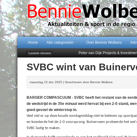
Home
Alle categorieën
Over Bennie Wolbers
Adv
Peter van Dijk Projects & Investm
Laatste nieuws
Najaar '26 staat live!
SVBC wint van Buinerv
102 kaarsen voor eeuwling Mieke 
Emmen wint op Open Dag overtuig
Treffer van Quispel bezorgt FC Em
maandag 15 dec 2025 | Geschreven door Bennie Wolbers
BARGER COMPASCUUM - SVBC heeft het restant van de eerder g
de wedstrijd in de 35e minuut werd hervat bij een 2-0 stand, we
goed gevoel de winterstop in.
Veel viel er op deze koude zondagmiddag niet te beleven op sportpa
en koesterde het de 2-0 voorsprong. Buinerveen probeerde het wel m
SVBC lastig te maken.