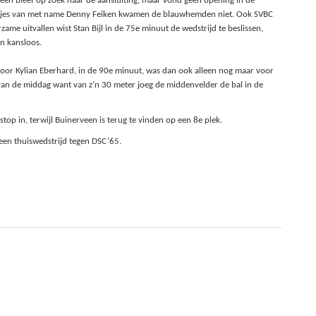
veen bleef op zoek naar de aansluiting, maar vond geen opening in de
ikjes van met name Denny Feiken kwamen de blauwhemden niet. Ook SVBC
me uitvallen wist Stan Bijl in de 75e minuut de wedstrijd te beslissen,
n kansloos.
door Kylian Eberhard, in de 90e minuut, was dan ook alleen nog maar voor
van de middag want van z’n 30 meter joeg de middenvelder de bal in de
top in, terwijl Buinerveen is terug te vinden op een 8e plek.
een thuiswedstrijd tegen DSC’65.