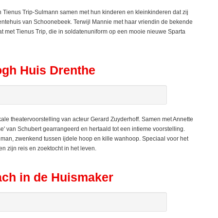
Tienus Trip-Sulmann samen met hun kinderen en kleinkinderen dat zij
entehuis van Schoonebeek. Terwijl Mannie met haar vriendin de bekende
aat met Tienus Trip, die in soldatenuniform op een mooie nieuwe Sparta
ogh Huis Drenthe
e theatervoorstelling van acteur Gerard Zuyderhoff. Samen met Annette
ise' van Schubert gearrangeerd en hertaald tot een intieme voorstelling.
en man, zwenkend tussen ijdele hoop en kille wanhoop. Speciaal voor het
 zijn reis en zoektocht in het leven.
ach in de Huismaker