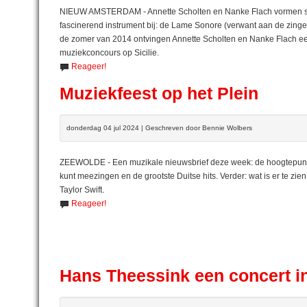
NIEUW AMSTERDAM - Annette Scholten en Nanke Flach vormen sin
fascinerend instrument bij: de Lame Sonore (verwant aan de zingen
de zomer van 2014 ontvingen Annette Scholten en Nanke Flach een
muziekconcours op Sicilie.
Reageer!
Muziekfeest op het Plein
donderdag 04 jul 2024 | Geschreven door Bennie Wolbers
ZEEWOLDE - Een muzikale nieuwsbrief deze week: de hoogtepunten 
kunt meezingen en de grootste Duitse hits. Verder: wat is er te zien 
Taylor Swift.
Reageer!
Hans Theessink een concert in