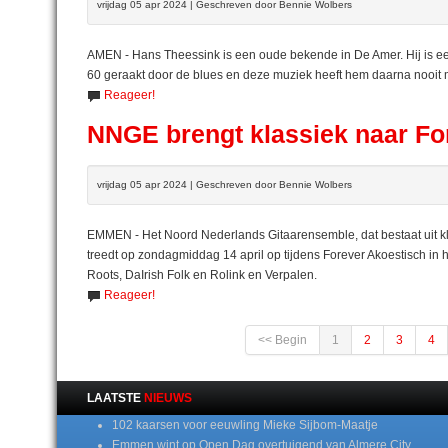
vrijdag 05 apr 2024 | Geschreven door Bennie Wolbers
AMEN - Hans Theessink is een oude bekende in De Amer. Hij is een
60 geraakt door de blues en deze muziek heeft hem daarna nooit 
Reageer!
NNGE brengt klassiek naar Fo
vrijdag 05 apr 2024 | Geschreven door Bennie Wolbers
EMMEN - Het Noord Nederlands Gitaarensemble, dat bestaat uit kla
treedt op zondagmiddag 14 april op tijdens Forever Akoestisch in 
Roots, DaIrish Folk en Rolink en Verpalen.
Reageer!
<< Begin
1
2
3
4
LAATSTE
NIEUWS
102 kaarsen voor eeuwling Mieke Sijbom-Maatje
Emmen wint op Open Dag overtuigend van Almere City