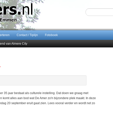
erteren
Contact / Tiplijn
Fotoboek
end van Almere City
ontract bij FC Emmen
 september 2026 terug naar Zuidlaren
Sijbom-Maatje
r
35 jaar bestaat als culturele instelling. Dat doen we graag met
n komt alles aan bod wat De Amer zo'n bijzondere plek maakt. In deze
ndag 20 september eruit gaat zien. Lees vooral verder en wordt net zo