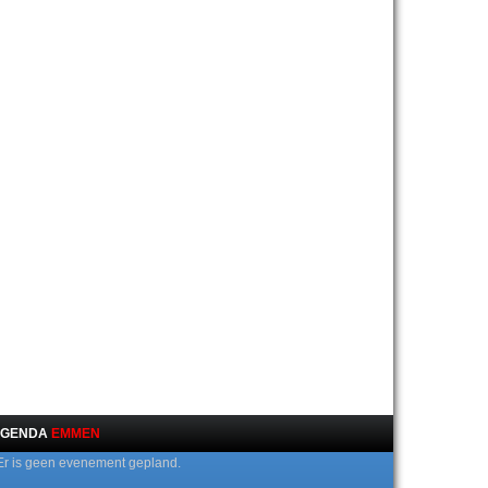
GENDA
EMMEN
Er is geen evenement gepland.