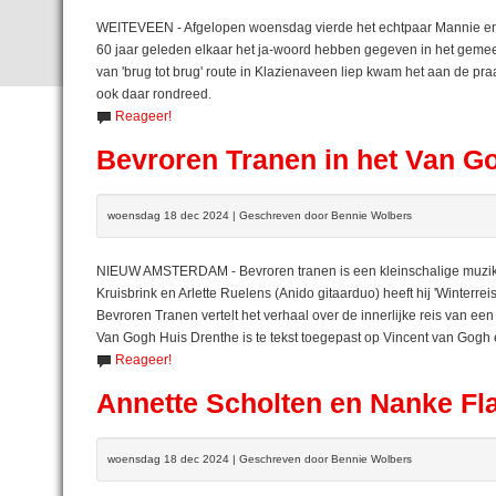
WEITEVEEN - Afgelopen woensdag vierde het echtpaar Mannie en 
60 jaar geleden elkaar het ja-woord hebben gegeven in het geme
van 'brug tot brug' route in Klazienaveen liep kwam het aan de pr
ook daar rondreed.
Reageer!
Bevroren Tranen in het Van G
woensdag 18 dec 2024 | Geschreven door Bennie Wolbers
NIEUW AMSTERDAM - Bevroren tranen is een kleinschalige muzikal
Kruisbrink en Arlette Ruelens (Anido gitaarduo) heeft hij 'Winterre
Bevroren Tranen vertelt het verhaal over de innerlijke reis van e
Van Gogh Huis Drenthe is te tekst toegepast op Vincent van Gogh en
Reageer!
Annette Scholten en Nanke Fl
woensdag 18 dec 2024 | Geschreven door Bennie Wolbers