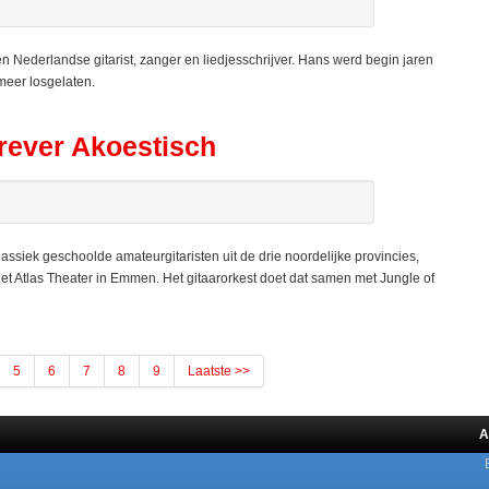
 Nederlandse gitarist, zanger en liedjesschrijver. Hans werd begin jaren
meer losgelaten.
rever Akoestisch
ssiek geschoolde amateurgitaristen uit de drie noordelijke provincies,
het Atlas Theater in Emmen. Het gitaarorkest doet dat samen met Jungle of
5
6
7
8
9
Laatste >>
A