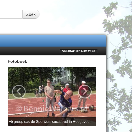
Zoek
VRIJDAG 07 AUG 2026
Fotoboek
‹
›
vb groep eac de Sperwers succesvol in Hoogeveen