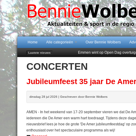
Home
Alle categorieën
Over Bennie Wolbers
Adv
Emmen wint op Open Dag overtuig
Laatste nieuws
Daan Lambers tekent eerste profc
CONCERTEN
Jubileumfeest 35 jaar De Amer
Hunzeloopwandeltocht keert op 19
102 kaarsen voor eeuwling Mieke 
Jubileumfeest 35 jaar De Ame
dinsdag 28 jul 2026 | Geschreven door Bennie Wolbers
AMEN - In het weekend van 17-20 september vieren we dat De Amer 
iedereen die De Amer een warm hart toedraagt. Tijdens deze dage
nieuwsbrief lees je hoe de grote 'De Amer jubileumfeestdag' op zo
enthousiast over het spectaculaire programma als wij!