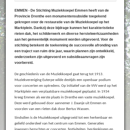
EMMEN - De Stichting Muziekkoepel Emmen heeft van de
Provincie Drenthe een monumentensubsidie toegekend
gekregen voor de restauratie van de Muziekkoepel op het
Marktplein. Dankzij deze bijdrage kunnen het karakteristieke
rieten dak, het schilderwerk en diverse herstelwerkzaamheden
aan het gemeentelijk monument worden uitgevoerd. Voor de
stichting betekent de toekenning de succesvolle afronding van
een traject van ruim drie jaar, waarin plannen zijn ontwikkeld,
onderzoeken zijn uitgevoerd en subsidieaanvragen zijn
voorbereid.
De geschiedenis van de Muziekkoepel gaat terug tot 1913.
Muziekvereniging Euterpe wilde destijds een openbaar podium
voor concerten en optredens. Op initiatief van de VVV werd op het
Marktplein een verplaatsbare muziekkoepel geplaatst. In 1934
kreeg Emmen als eerste plaats in Drenthe een vaste muziekkoepel.
Deze werd gebouwd door aannemer J. Daanje uit Emmen en
voorzien van een rieten dak door Bertus Wassen.
Sindsdien is de Muziekkoepel uitgegroeid tot een herkenbaar en
geliefd onderdeel van het centrum van Emmen. Generaties
inwoners bezochten er concerten, festiviteiten, herdenkingen en