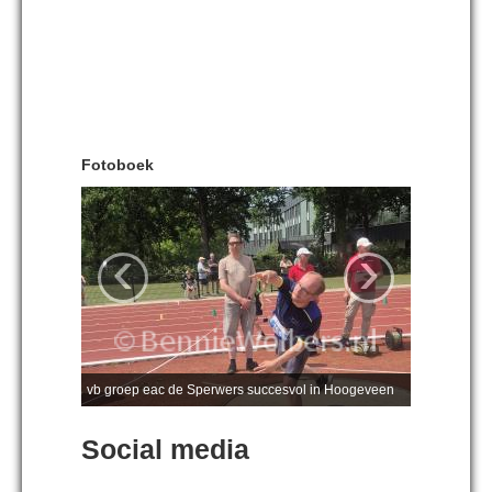
Fotoboek
‹
›
vb groep eac de Sperwers succesvol in Hoogeveen
Social media