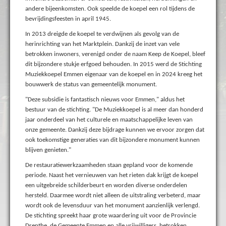
andere bijeenkomsten. Ook speelde de koepel een rol tijdens de
bevrijdingsfeesten in april 1945.
In 2013 dreigde de koepel te verdwijnen als gevolg van de
herinrichting van het Marktplein. Dankzij de inzet van vele
betrokken inwoners, verenigd onder de naam Keep de Koepel, bleef
dit bijzondere stukje erfgoed behouden. In 2015 werd de Stichting
Muziekkoepel Emmen eigenaar van de koepel en in 2024 kreeg het
bouwwerk de status van gemeentelijk monument.
"Deze subsidie is fantastisch nieuws voor Emmen," aldus het
bestuur van de stichting. "De Muziekkoepel is al meer dan honderd
jaar onderdeel van het culturele en maatschappelijke leven van
onze gemeente. Dankzij deze bijdrage kunnen we ervoor zorgen dat
ook toekomstige generaties van dit bijzondere monument kunnen
blijven genieten."
De restauratiewerkzaamheden staan gepland voor de komende
periode. Naast het vernieuwen van het rieten dak krijgt de koepel
een uitgebreide schilderbeurt en worden diverse onderdelen
hersteld. Daarmee wordt niet alleen de uitstraling verbeterd, maar
wordt ook de levensduur van het monument aanzienlijk verlengd.
De stichting spreekt haar grote waardering uit voor de Provincie
Drenthe, de Gemeente Emmen en alle vrijwilligers, betrokken