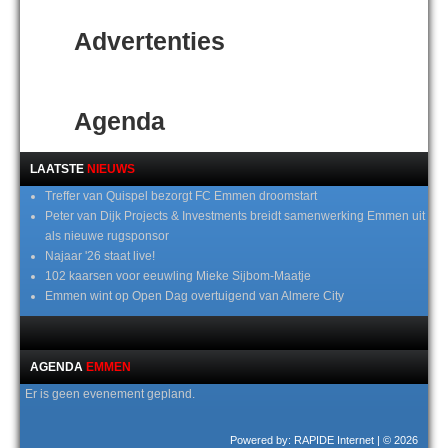
Advertenties
Agenda
LAATSTE
NIEUWS
Treffer van Quispel bezorgt FC Emmen droomstart
Peter van Dijk Projects & Investments breidt samenwerking Emmen uit
als nieuwe rugsponsor
Najaar '26 staat live!
102 kaarsen voor eeuwling Mieke Sijbom-Maatje
Emmen wint op Open Dag overtuigend van Almere City
AGENDA
EMMEN
Er is geen evenement gepland.
Powered by: RAPIDE Internet
| © 2026