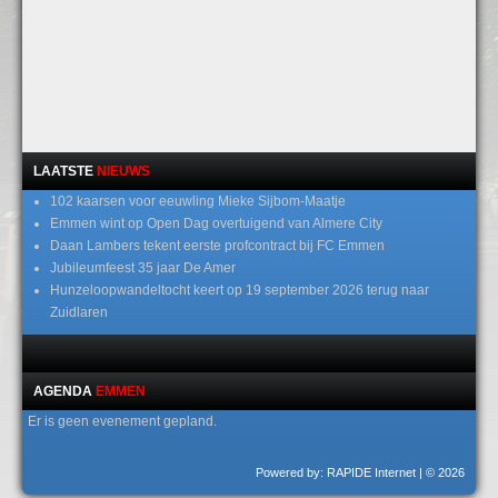
LAATSTE
NIEUWS
102 kaarsen voor eeuwling Mieke Sijbom-Maatje
Emmen wint op Open Dag overtuigend van Almere City
Daan Lambers tekent eerste profcontract bij FC Emmen
Jubileumfeest 35 jaar De Amer
Hunzeloopwandeltocht keert op 19 september 2026 terug naar
Zuidlaren
AGENDA
EMMEN
Er is geen evenement gepland.
Powered by: RAPIDE Internet
| © 2026