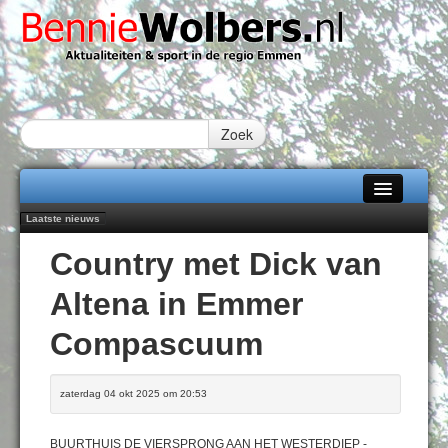
Zoek
Laatste nieuws
Home
102 kaarsen voor eeuwling Mieke Sijbom-Maatje
Country met Dick van
Emmen wint op Open Dag overtuigend van Almere City
Alle categorieën
Daan Lambers tekent eerste profcontract bij FC Emmen
Altena in Emmer
Jubileumfeest 35 jaar De Amer
Over Bennie Wolbers
Hunzeloopwandeltocht keert op 19 september 2026 terug naar Zuidlaren
Compascuum
Adverteren
VRIJDAG 07 AUG 2026
Contact / Tiplijn
zaterdag 04 okt 2025 om 20:53
Fotoboek
BUURTHUIS DE VIERSPRONG AAN HET WESTERDIEP -