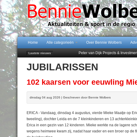
Home
Alle categorieën
Over Bennie Wolbers
Adv
Peter van Dijk Projects & Investm
Laatste nieuws
Najaar '26 staat live!
JUBILARISSEN
102 kaarsen voor eeuwling Mieke 
Emmen wint op Open Dag overtuig
Treffer van Quispel bezorgt FC Em
102 kaarsen voor eeuwling Mi
dinsdag 04 aug 2026 | Geschreven door Bennie Wolbers
ERICA - Vandaag, dinsdag 4 augustus, vierde Mieke Maatje op Er
tweeling), dochter Leida en de 7 kleinkinderen en 13 achterklei
Erica in een gezin van 12 kinderen. Mieke werkte na de lagere sch
wegens heimwee kwam zij, nadat haar vader en een broer op de f