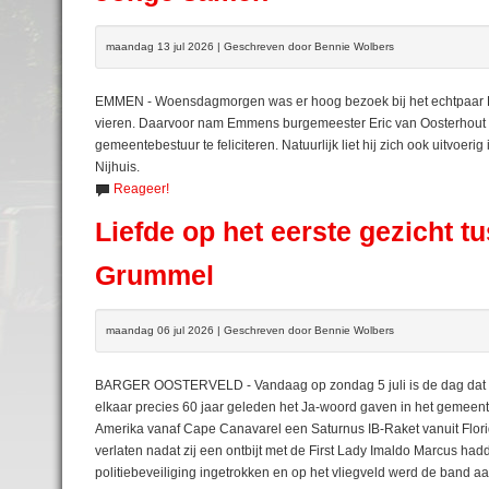
maandag 13 jul 2026 | Geschreven door Bennie Wolbers
EMMEN - Woensdagmorgen was er hoog bezoek bij het echtpaar L
vieren. Daarvoor nam Emmens burgemeester Eric van Oosterhout o
gemeentebestuur te feliciteren. Natuurlijk liet hij zich ook uitvoer
Nijhuis.
Reageer!
Liefde op het eerste gezicht t
Grummel
maandag 06 jul 2026 | Geschreven door Bennie Wolbers
BARGER OOSTERVELD - Vandaag op zondag 5 juli is de dag dat Kl
elkaar precies 60 jaar geleden het Ja-woord gaven in het geme
Amerika vanaf Cape Canavarel een Saturnus IB-Raket vanuit Florid
verlaten nadat zij een ontbijt met de First Lady Imaldo Marcus ha
politiebeveiliging ingetrokken en op het vliegveld werd de band aa