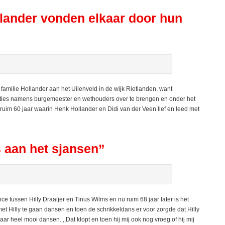
llander vonden elkaar door hun
milie Hollander aan het Uilenveld in de wijk Rietlanden, want
aties namens burgemeester en wethouders over te brengen en onder het
 ruim 60 jaar waarin Henk Hollander en Didi van der Veen lief en leed met
s aan het sjansen”
tussen Hilly Draaijer en Tinus Wilms en nu ruim 68 jaar later is het
t Hilly te gaan dansen en toen de schrikkeldans er voor zorgde dat Hilly
r heel mooi dansen. ,,Dat klopt en toen hij mij ook nog vroeg of hij mij