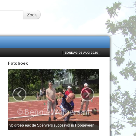
Zoek
ZONDAG 09 AUG 2026
Fotoboek
‹
›
vb groep eac de Sperwers succesvol in Hoogeveen