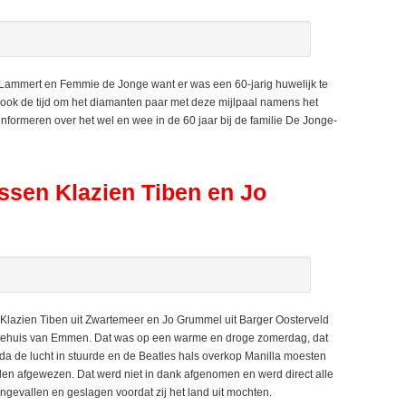
ammert en Femmie de Jonge want er was een 60-jarig huwelijk te
ok de tijd om het diamanten paar met deze mijlpaal namens het
ig informeren over het wel en wee in de 60 jaar bij de familie De Jonge-
ussen Klazien Tiben en Jo
azien Tiben uit Zwartemeer en Jo Grummel uit Barger Oosterveld
entehuis van Emmen. Dat was op een warme en droge zomerdag, dat
a de lucht in stuurde en de Beatles hals overkop Manilla moesten
dden afgewezen. Dat werd niet in dank afgenomen en werd direct alle
ngevallen en geslagen voordat zij het land uit mochten.