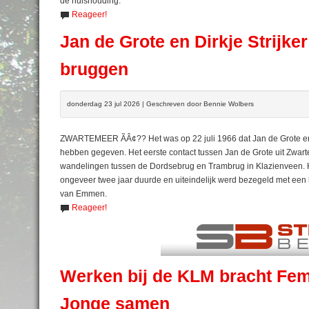
de huishouding.
Reageer!
Jan de Grote en Dirkje Strijke
bruggen
donderdag 23 jul 2026 | Geschreven door Bennie Wolbers
ZWARTEMEER ÃÂ¢?? Het was op 22 juli 1966 dat Jan de Grote en 
hebben gegeven. Het eerste contact tussen Jan de Grote uit Zwartem
wandelingen tussen de Dordsebrug en Trambrug in Klazienveen. He
ongeveer twee jaar duurde en uiteindelijk werd bezegeld met een 
van Emmen.
Reageer!
Werken bij de KLM bracht Fem
Jonge samen