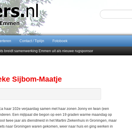
erteren
Contact / Tiplijn
Fotoboek
ents breidt samenwerking Emmen uit als nieuwe rugsponsor
Sijbom-Maatje
end van Almere City
men droomstart
eke Sijbom-Maatje
ica haar 102e verjaardag samen met haar zonen Jonny en Iwan (een
nkinderen. Een mijlpaal die begon op een 19 graden warme maandag op
ool twee jaar als dienstmeid in het Martini Ziekenhuis in Groningen, maar
iets naar Groningen waren gekomen, weer naar huis en ging werken in