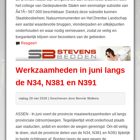
het college van Gedeputeerde Staten een eenmalige subsidie van
Ã¢?Â¬ 567.000 beschikbaar. Dankzij deze subsidie kunnen
Staatsbosbeheer, Natuurmonumenten en Het Drentse Landschap
een aantal waardevolle bruggen, vlonderpaden en uitkijkpunten
onderhouden en waar nodig vernieuwen, zodat ze veilig en
toegankelijk blijven voor bezoekers van de gebieden.
Reageer!
Werkzaamheden in juni langs
de N34, N381 en N391
vrijdag 29 mei 2026 | Geschreven door Bennie Wolbers
ASSEN - In juni voert de provincie maaiwerkzaamheden uit langs
provinciale (stroom)wegen. Tegelijkertijd vindt onderhoud plaats
aan viaducten, asfalt en worden de wegen gereinigd. Om dit veilig
te doen, sluit de provincie delen van de N34, N381 en N391 tijdelijk
in beide richtingen af. Borden langs de weg geven de