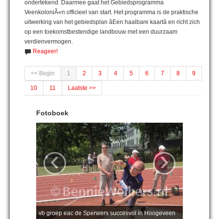
ondertekend. Daarmee gaat het Gebiedsprogramma
VeenkoloniÃ«n officieel van start. Het programma is de praktische
uitwerking van het gebiedsplan âEen haalbare kaartâ en richt zich
op een toekomstbestendige landbouw met een duurzaam
verdienvermogen.
Reageer!
<< Begin
1
2
3
4
5
6
7
8
9
10
11
Laatste >>
Fotoboek
‹
›
vb groep eac de Sperwers succesvol in Hoogeveen