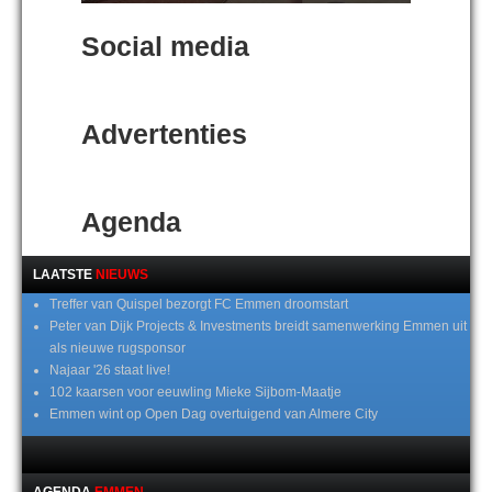
Social media
Advertenties
Agenda
LAATSTE
NIEUWS
Treffer van Quispel bezorgt FC Emmen droomstart
Peter van Dijk Projects & Investments breidt samenwerking Emmen uit
als nieuwe rugsponsor
Najaar '26 staat live!
102 kaarsen voor eeuwling Mieke Sijbom-Maatje
Emmen wint op Open Dag overtuigend van Almere City
AGENDA
EMMEN