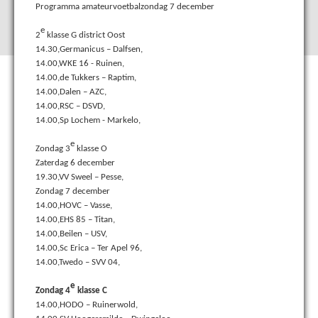
Programma amateurvoetbalzondag 7 december
e
2
klasse G district Oost
14.30,Germanicus – Dalfsen,
14.00,WKE 16 - Ruinen,
14.00,de Tukkers – Raptim,
14.00,Dalen – AZC,
14.00,RSC – DSVD,
14.00,Sp Lochem - Markelo,
e
Zondag 3
klasse O
Zaterdag 6 december
19.30,VV Sweel – Pesse,
Zondag 7 december
14.00,HOVC – Vasse,
14.00,EHS 85 – Titan,
14.00,Beilen – USV,
14.00,Sc Erica – Ter Apel 96,
14.00,Twedo – SVV 04,
e
Zondag 4
klasse C
14.00,HODO – Ruinerwold,