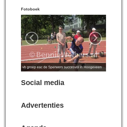
Fotoboek
‹
›
vb groep eac de Sperwers succesvol in Hoogeveen
Social media
Advertenties