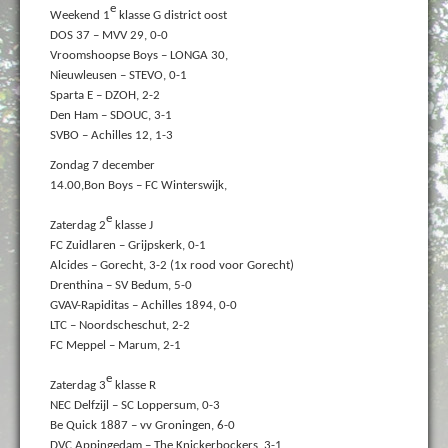
e
Weekend 1
klasse G district oost
DOS 37 – MVV 29, 0-0
Vroomshoopse Boys – LONGA 30,
Nieuwleusen – STEVO, 0-1
Sparta E – DZOH, 2-2
Den Ham – SDOUC, 3-1
SVBO – Achilles 12, 1-3
Zondag 7 december
14.00,Bon Boys – FC Winterswijk,
e
Zaterdag 2
klasse J
FC Zuidlaren – Grijpskerk, 0-1
Alcides – Gorecht, 3-2 (1x rood voor Gorecht)
Drenthina – SV Bedum, 5-0
GVAV-Rapiditas – Achilles 1894, 0-0
LTC – Noordscheschut, 2-2
FC Meppel – Marum, 2-1
e
Zaterdag 3
klasse R
NEC Delfzijl – SC Loppersum, 0-3
Be Quick 1887 – vv Groningen, 6-0
DVC Appingedam – The Knickerbockers, 3-1