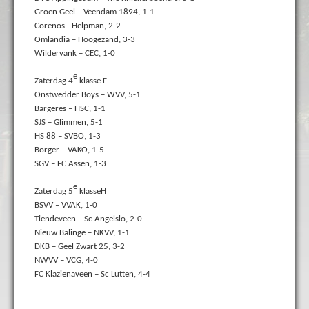
Groen Geel – Veendam 1894, 1-1
Corenos - Helpman, 2-2
Omlandia – Hoogezand, 3-3
Wildervank – CEC, 1-0
e
Zaterdag 4
klasse F
Onstwedder Boys – WVV, 5-1
Bargeres – HSC, 1-1
SJS – Glimmen, 5-1
HS 88 – SVBO, 1-3
Borger – VAKO, 1-5
SGV – FC Assen, 1-3
e
Zaterdag 5
klasseH
BSVV – VVAK, 1-0
Tiendeveen – Sc Angelslo, 2-0
Nieuw Balinge – NKVV, 1-1
DKB – Geel Zwart 25, 3-2
NWVV – VCG, 4-0
FC Klazienaveen – Sc Lutten, 4-4