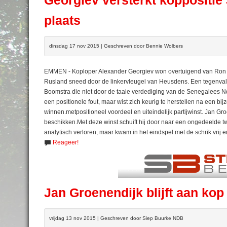
Georgiev versterkt koppositie
plaats
dinsdag 17 nov 2015 | Geschreven door Bennie Wolbers
EMMEN - Koploper Alexander Georgiev won overtuigend van Ron H
Rusland sneed door de linkervleugel van Heusdens. Een tegenvall
Boomstra die niet door de taaie verdediging van de Senegalees Nd
een positionele fout, maar wist zich keurig te herstellen na een bijz
winnen.metpositioneel voordeel en uiteindelijk partijwinst. Jan Groe
beschikken.Met deze winst schuift hij door naar een ongedeelde tw
analytisch verloren, maar kwam in het eindspel met de schrik vrij e
Reageer!
Jan Groenendijk blijft aan kop
vrijdag 13 nov 2015 | Geschreven door Siep Buurke NDB