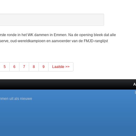
ste ronde in het WK dammen in Emmen. Na de opening bleek dat alle
reserve, oud-wereldkampioen en aanvoerder van de FMJD-ranglijst
5
6
7
8
9
Laatste >>
A
mmen uit als nieuwe