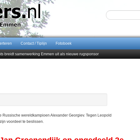
erteren
Contact / Tiplijn
Fotoboek
ents breidt samenwerking Emmen uit als nieuwe rugsponsor
Sijbom-Maatje
end van Almere City
men droomstart
 de Russische wereldkampioen Alexander Georgiev. Tegen Leopold
ijn voordeel te beslissen.