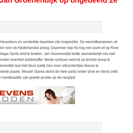
 Jan Groenendijk op ongedeeld 2e
eusdens en versterkte daarmee zijn koppositie. De wereldkampioen uit
er voor de Nederlandse ploeg. Daarmee liep hij nog een punt uit op Roel
iaga Samb wist te breken. Jan Groenendijk tastte aanvankelijk mis met
onder inventief dubbeloffer. Beide schijven wist hij op termijn terug te
nendijk laat met deze partij zien over uitzonderlijke klasse te
eede plaats. Wouter Sipma stond de hele partij onder druk en stond zelfs
n handhaafde zijn goede positie op de ranglijst.