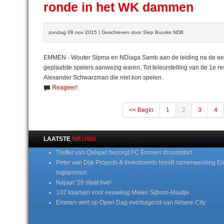
ronde in het WK dammen
zondag 08 nov 2015 | Geschreven door Siep Buurke NDB
EMMEN - Wouter Sipma en NDiaga Samb aan de leiding na de eer
geplaatste spelers aanwezig waren. Tot teleurstelling van de 1e 
Alexander Schwarzman die niet kon spelen.
Reageer!
<< Begin
1
2
3
4
LAATSTE
NIEUWS
Treffer van Quispel bezorgt FC Emmen droomstart
Peter van Dijk Projects & Investments breidt samenwerking E
rugsponsor
Najaar '26 staat live!
102 kaarsen voor eeuwling Mieke Sijbom-Maatje
Emmen wint op Open Dag overtuigend van Almere City