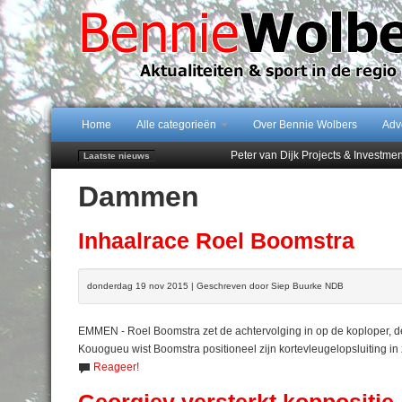
Home
Alle categorieën
Over Bennie Wolbers
Adv
Peter van Dijk Projects & Investm
Laatste nieuws
Najaar '26 staat live!
Dammen
102 kaarsen voor eeuwling Mieke 
Emmen wint op Open Dag overtuig
Treffer van Quispel bezorgt FC Em
Inhaalrace Roel Boomstra
donderdag 19 nov 2015 | Geschreven door Siep Buurke NDB
EMMEN - Roel Boomstra zet de achtervolging in op de koploper,
Kouogueu wist Boomstra positioneel zijn kortevleugelopsluiting in z
Reageer!