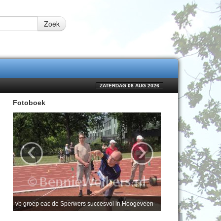
Zoek
ZATERDAG 08 AUG 2026
Fotoboek
‹
›
vb groep eac de Sperwers succesvol in Hoogeveen