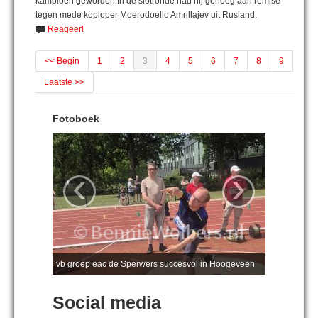
kampioen geworden.In de slotronde had hij genoeg aan remise
tegen mede koploper Moerodoello Amrillajev uit Rusland.
Reageer!
<< Begin
1
2
3
4
5
6
7
8
9
Laatste >>
Fotoboek
‹
›
vb groep eac de Sperwers succesvol in Hoogeveen
Social media