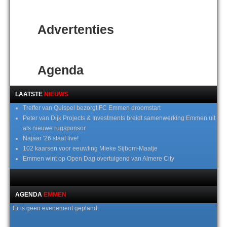
Advertenties
Agenda
LAATSTE
NIEUWS
Treffer van Quispel bezorgt FC Emmen droomstart
Peter van Dijk Projects & Investments breidt samenwerking Emmen uit
als nieuwe rugsponsor
Najaar '26 staat live!
102 kaarsen voor eeuwling Mieke Sijbom-Maatje
Emmen wint op Open Dag overtuigend van Almere City
AGENDA
EMMEN
Er is geen evenement gepland.