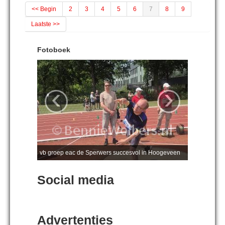
<< Begin
2
3
4
5
6
7
8
9
Laatste >>
Fotoboek
‹
›
vb groep eac de Sperwers succesvol in Hoogeveen
Social media
Advertenties