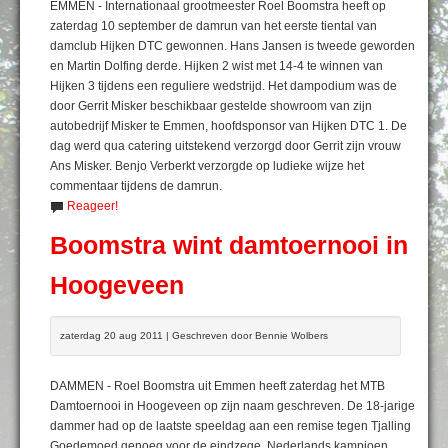
EMMEN - Internationaal grootmeester Roel Boomstra heeft op
zaterdag 10 september de damrun van het eerste tiental van
damclub Hijken DTC gewonnen. Hans Jansen is tweede geworden
en Martin Dolfing derde. Hijken 2 wist met 14-4 te winnen van
Hijken 3 tijdens een reguliere wedstrijd. Het dampodium was de
door Gerrit Misker beschikbaar gestelde showroom van zijn
autobedrijf Misker te Emmen, hoofdsponsor van Hijken DTC 1. De
dag werd qua catering uitstekend verzorgd door Gerrit zijn vrouw
Ans Misker. Benjo Verberkt verzorgde op ludieke wijze het
commentaar tijdens de damrun.
Reageer!
Boomstra wint damtoernooi in
Hoogeveen
zaterdag 20 aug 2011 | Geschreven door Bennie Wolbers
DAMMEN - Roel Boomstra uit Emmen heeft zaterdag het MTB
Damtoernooi in Hoogeveen op zijn naam geschreven. De 18-jarige
dammer had op de laatste speeldag aan een remise tegen Tjalling
Goedemoed genoeg voor de eindzege. Nederlands kampioen