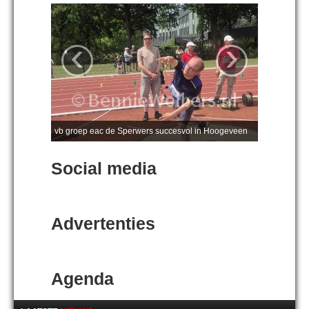
‹
›
vb groep eac de Sperwers succesvol in Hoogeveen
Social media
Advertenties
Agenda