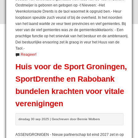
Oostmeijer is geboren en getogen op -t Nieveen: -Het
Veenkoloniaole Drents is de taol waormet ik opgruid ben.- Heur
loopbaon speulde zuch veural of bij de overheid. In het noorden
van het laand warkte ze veur twei previncies en vief gemientes. Bij
veer van de vief gemientes was ze de gemientesikketaoris: - Een
prachtige functie op het snievlak van het bestuur en de ambtenaorij.
Dei bestuurlijke ervaoring zet ik graog in veur het Huus van de
Taol.-
Reageer!
Huis voor de Sport Groningen,
SportDrenthe en Rabobank
bundelen krachten voor vitale
verenigingen
dinsdag 30 sep 2025 | Geschreven door Bennie Wolbers
ASSEN/GRONIGEN - Nieuw partnerschap tot eind 2027 zet in op