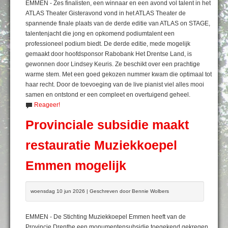
EMMEN - Zes finalisten, een winnaar en een avond vol talent in het
ATLAS Theater Gisteravond vond in het ATLAS Theater de
spannende finale plaats van de derde editie van ATLAS on STAGE,
talentenjacht die jong en opkomend podiumtalent een
professioneel podium biedt. De derde editie, mede mogelijk
gemaakt door hoofdsponsor Rabobank Het Drentse Land, is
gewonnen door Lindsey Keuris. Ze beschikt over een prachtige
warme stem. Met een goed gekozen nummer kwam die optimaal tot
haar recht. Door de toevoeging van de live pianist viel alles mooi
samen en ontstond er een compleet en overtuigend geheel.
Reageer!
Provinciale subsidie maakt
restauratie Muziekkoepel
Emmen mogelijk
woensdag 10 jun 2026 | Geschreven door Bennie Wolbers
EMMEN - De Stichting Muziekkoepel Emmen heeft van de
Provincie Drenthe een monumentensubsidie toegekend gekregen