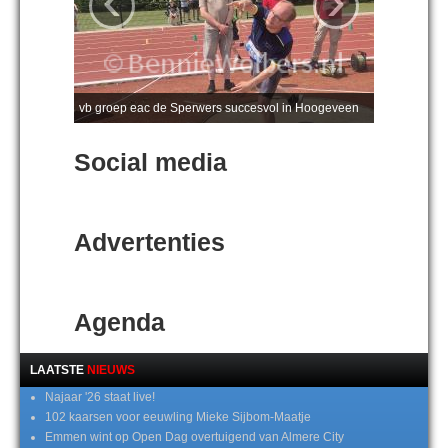
‹
›
vb groep eac de Sperwers succesvol in Hoogeveen
Social media
Advertenties
Agenda
LAATSTE
NIEUWS
Najaar '26 staat live!
102 kaarsen voor eeuwling Mieke Sijbom-Maatje
Emmen wint op Open Dag overtuigend van Almere City