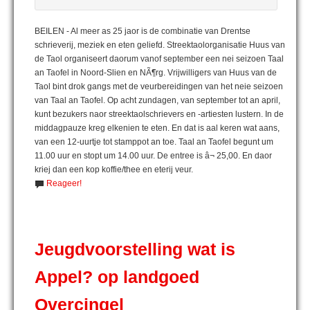
BEILEN - Al meer as 25 jaor is de combinatie van Drentse
schrieverij, meziek en eten geliefd. Streektaolorganisatie Huus van
de Taol organiseert daorum vanof september een nei seizoen Taal
an Taofel in Noord-Slien en NÃ¶rg. Vrijwilligers van Huus van de
Taol bint drok gangs met de veurbereidingen van het neie seizoen
van Taal an Taofel. Op acht zundagen, van september tot an april,
kunt bezukers naor streektaolschrievers en -artiesten lustern. In de
middagpauze kreg elkenien te eten. En dat is aal keren wat aans,
van een 12-uurtje tot stamppot an toe. Taal an Taofel begunt um
11.00 uur en stopt um 14.00 uur. De entree is â¬ 25,00. En daor
kriej dan een kop koffie/thee en eterij veur.
Reageer!
Jeugdvoorstelling wat is
Appel? op landgoed
Overcingel