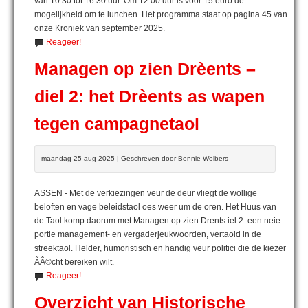
van 10.30 tot 16.30 uur. Om 12.00 uur is voor 15 euro de
mogelijkheid om te lunchen. Het programma staat op pagina 45 van
onze Kroniek van september 2025.
Reageer!
Managen op zien Drèents –
diel 2: het Drèents as wapen
tegen campagnetaol
maandag 25 aug 2025 | Geschreven door Bennie Wolbers
ASSEN - Met de verkiezingen veur de deur vliegt de wollige
beloften en vage beleidstaol oes weer um de oren. Het Huus van
de Taol komp daorum met Managen op zien Drents iel 2: een neie
portie management- en vergaderjeukwoorden, vertaold in de
streektaol. Helder, humoristisch en handig veur politici die de kiezer
ÃÂ©cht bereiken wilt.
Reageer!
Overzicht van Historische