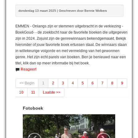
donderdag 13 maart 2025 | Geschreven door Bennie Wolbers
EMMEN - Onlangs zijn er stemmen uitgebracht in de verkiezing -
BoekGoud- - de zoektocht naar de favoriete boeken die uitgegeven
zijn in 2024. Zojuist zijn de genrewinnaars bekendgemaakt. Bekijk
hieronder of jouw favoriete boek ertussen staat. De winnaars staan
in willekeurige volgorde en met vermelding van het gewonnen
genre. Het zijn echt parels van boeken. Ben je benieuwd naar een
titel, klik dan op meer informatie bij het boek.
Reageer!
<< Begin
1
2
3
4
5
6
7
8
9
10
11
Laatste >>
Fotoboek