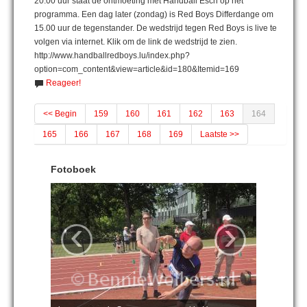
20.00 uur staat de ontmoeting met Handball Esch op het
programma. Een dag later (zondag) is Red Boys Differdange om
15.00 uur de tegenstander. De wedstrijd tegen Red Boys is live te
volgen via internet. Klik om de link de wedstrijd te zien.
http://www.handballredboys.lu/index.php?
option=com_content&view=article&id=180&Itemid=169
Reageer!
<< Begin
159
160
161
162
163
164
165
166
167
168
169
Laatste >>
Fotoboek
‹
›