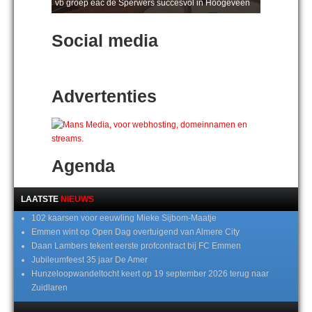
vb groep eac de Sperwers succesvol in Hoogeveen
Social media
Advertenties
Agenda
LAATSTE
NIEUWS
102 kaarsen voor eeuwling Mieke Sijbom-Maatje
Emmen wint op Open Dag overtuigend van Almere City
Daan Lambers tekent eerste profcontract bij FC Emmen
Jubileumfeest 35 jaar De Amer
Hunzeloopwandeltocht keert op 19 september 2026 terug naar
Zuidlaren