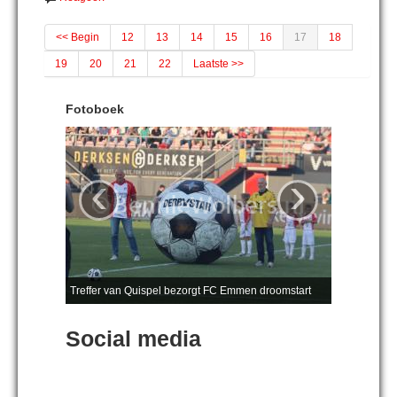
<< Begin
12
13
14
15
16
17
18
19
20
21
22
Laatste >>
Fotoboek
‹
›
Treffer van Quispel bezorgt FC Emmen droomstart
Social media