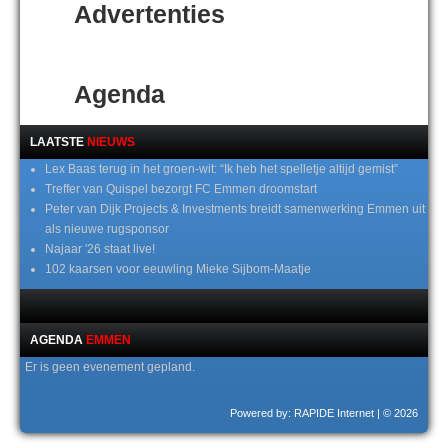
Advertenties
Agenda
LAATSTE
NIEUWS
Lex Baas terug in het groen-wit: “Ik heb het spelletje altijd gemist”
Treffer van Quispel bezorgt FC Emmen droomstart
Peter van Dijk Projects & Investments breidt samenwerking Emmen uit
als nieuwe rugsponsor
Najaar '26 staat live!
102 kaarsen voor eeuwling Mieke Sijbom-Maatje
AGENDA
EMMEN
Er is geen evenement gepland.
Powered by: RAPIDE Internet
| © 2026