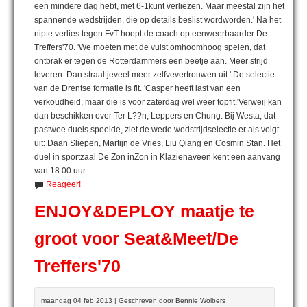
een mindere dag hebt, met 6-1kunt verliezen. Maar meestal zijn het
spannende wedstrijden, die op details beslist wordworden.' Na het
nipte verlies tegen FvT hoopt de coach op eenweerbaarder De
Treffers'70. 'We moeten met de vuist omhoomhoog spelen, dat
ontbrak er tegen de Rotterdammers een beetje aan. Meer strijd
leveren. Dan straal jeveel meer zelfvevertrouwen uit.' De selectie
van de Drentse formatie is fit. 'Casper heeft last van een
verkoudheid, maar die is voor zaterdag wel weer topfit.'Verweij kan
dan beschikken over Ter L??n, Leppers en Chung. Bij Westa, dat
pastwee duels speelde, ziet de wede wedstrijdselectie er als volgt
uit: Daan Sliepen, Martijn de Vries, Liu Qiang en Cosmin Stan. Het
duel in sportzaal De Zon inZon in Klazienaveen kent een aanvang
van 18.00 uur.
Reageer!
ENJOY&DEPLOY maatje te
groot voor Seat&Meet/De
Treffers'70
maandag 04 feb 2013 | Geschreven door Bennie Wolbers