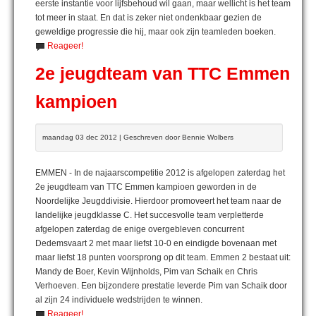
eerste instantie voor lijfsbehoud wil gaan, maar wellicht is het team
tot meer in staat. En dat is zeker niet ondenkbaar gezien de
geweldige progressie die hij, maar ook zijn teamleden boeken.
Reageer!
2e jeugdteam van TTC Emmen
kampioen
maandag 03 dec 2012 | Geschreven door Bennie Wolbers
EMMEN - In de najaarscompetitie 2012 is afgelopen zaterdag het
2e jeugdteam van TTC Emmen kampioen geworden in de
Noordelijke Jeugddivisie. Hierdoor promoveert het team naar de
landelijke jeugdklasse C. Het succesvolle team verpletterde
afgelopen zaterdag de enige overgebleven concurrent
Dedemsvaart 2 met maar liefst 10-0 en eindigde bovenaan met
maar liefst 18 punten voorsprong op dit team. Emmen 2 bestaat uit:
Mandy de Boer, Kevin Wijnholds, Pim van Schaik en Chris
Verhoeven. Een bijzondere prestatie leverde Pim van Schaik door
al zijn 24 individuele wedstrijden te winnen.
Reageer!