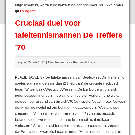
uitgeschakeld, werden de kansen op een titel voor Ter L??n groter.
Reageer!
Cruciaal duel voor
tafeltennismannen De Treffers
'70
vrijdag 22 feb 2013 | Geschreven door Bennie Wolbers
KLAZIENAVEEN - De tafeltennissers van Seat&Meet De Treffers'70
spelen aanstaande zaterdag (23 februari) de cruciale wedstrijd
tegen Wijzenbeek/Westa uit Wessem. De Limburgers , die zich
ieder seizoen mengen in de strijd om de titel, verloren drie weken
geleden verrassend van Smash'70. Ook speler/coach Peter Verweij
denkt dat de wedstrijd erg belangrijk gaat worden. 'Westa is een
concurrent.Vorige week verloren we van ??n van onzenaaste
belagers, dus we willen niet graag tweemaal achterelkaar
verliezen.' Verweij is echter ook realistisch genoeg om te zeggen
dat Westa een zwarekluif gaat worden. 'Het is een duel, dat als je