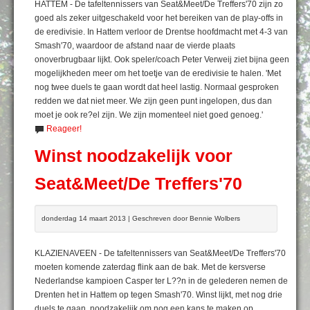
HATTEM - De tafeltennissers van Seat&Meet/De Treffers'70 zijn zo
goed als zeker uitgeschakeld voor het bereiken van de play-offs in
de eredivisie. In Hattem verloor de Drentse hoofdmacht met 4-3 van
Smash'70, waardoor de afstand naar de vierde plaats
onoverbrugbaar lijkt. Ook speler/coach Peter Verweij ziet bijna geen
mogelijkheden meer om het toetje van de eredivisie te halen. 'Met
nog twee duels te gaan wordt dat heel lastig. Normaal gesproken
redden we dat niet meer. We zijn geen punt ingelopen, dus dan
moet je ook re?el zijn. We zijn momenteel niet goed genoeg.'
Reageer!
Winst noodzakelijk voor
Seat&Meet/De Treffers'70
donderdag 14 maart 2013 | Geschreven door Bennie Wolbers
KLAZIENAVEEN - De tafeltennissers van Seat&Meet/De Treffers'70
moeten komende zaterdag flink aan de bak. Met de kersverse
Nederlandse kampioen Casper ter L??n in de gelederen nemen de
Drenten het in Hattem op tegen Smash'70. Winst lijkt, met nog drie
duels te gaan, noodzakelijk om nog een kans te maken op