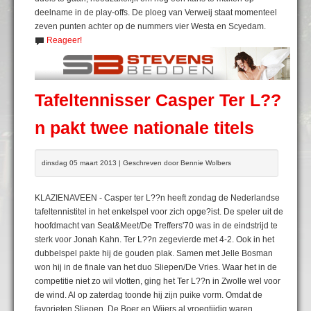
deelname in de play-offs. De ploeg van Verweij staat momenteel
zeven punten achter op de nummers vier Westa en Scyedam.
Reageer!
Tafeltennisser Casper Ter L??
n pakt twee nationale titels
dinsdag 05 maart 2013 | Geschreven door Bennie Wolbers
KLAZIENAVEEN - Casper ter L??n heeft zondag de Nederlandse
tafeltennistitel in het enkelspel voor zich opge?ist. De speler uit de
hoofdmacht van Seat&Meet/De Treffers'70 was in de eindstrijd te
sterk voor Jonah Kahn. Ter L??n zegevierde met 4-2. Ook in het
dubbelspel pakte hij de gouden plak. Samen met Jelle Bosman
won hij in de finale van het duo Sliepen/De Vries. Waar het in de
competitie niet zo wil vlotten, ging het Ter L??n in Zwolle wel voor
de wind. Al op zaterdag toonde hij zijn puike vorm. Omdat de
favorieten Sliepen, De Boer en Wijers al vroegtijdig waren