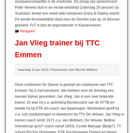
voorjaarscompetitie in de eredivisie. De ploeg van speler/coach
Peter Verweij stuit in de eerste wedstrijd (zaterdag 26 januari) op
Scyedam, terwijl een week later kampioen Enjoy & Deploy wacht.
De eerste thuiswedstrijd staat voor de Drenten pas op 16 februari
gepland. FvT is dan de tegenstander in Klazienaveen.
Reageer!
Jan Vlieg trainer bij TTC
Emmen
maandag 14 jan 2013 | Geschreven door Bennie Wolbers
Onze clubtrainer Ab Stuiver is gestopt als clubtrainer van TTC
Emmen: hij is met pensioen. We hebben voor de dinsdag een
nieuwe trainer gevonden: Jan Vlieg. Jan is een zeer bekende
trainer. Zo was hij o.a. jarenlang Bondscoach van de NTTB en
werkte hij bij DTK als coach van topploegen. Momenteel geeft hij
o.a. ook clubtrainingen in Apeldoorn bij TTV De Veluwe. Jan Vlieg is
trainer coach sinds 1971 o.a. van Midstars; De Veluwe; Bettine
Vriesekoop (priv? coach vanaf 1993); Centre Manage (Belgi?); TT-
school ProTop Groningen; DTK Klazienaveen Dames en Heren