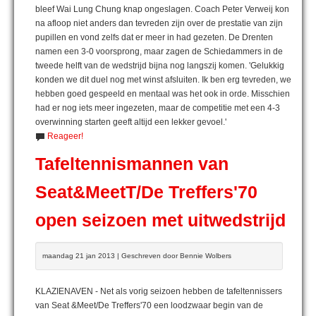
bleef Wai Lung Chung knap ongeslagen. Coach Peter Verweij kon
na afloop niet anders dan tevreden zijn over de prestatie van zijn
pupillen en vond zelfs dat er meer in had gezeten. De Drenten
namen een 3-0 voorsprong, maar zagen de Schiedammers in de
tweede helft van de wedstrijd bijna nog langszij komen. 'Gelukkig
konden we dit duel nog met winst afsluiten. Ik ben erg tevreden, we
hebben goed gespeeld en mentaal was het ook in orde. Misschien
had er nog iets meer ingezeten, maar de competitie met een 4-3
overwinning starten geeft altijd een lekker gevoel.'
Reageer!
Tafeltennismannen van
Seat&MeetT/De Treffers'70
open seizoen met uitwedstrijd
maandag 21 jan 2013 | Geschreven door Bennie Wolbers
KLAZIENAVEN - Net als vorig seizoen hebben de tafeltennissers
van Seat &Meet/De Treffers'70 een loodzwaar begin van de