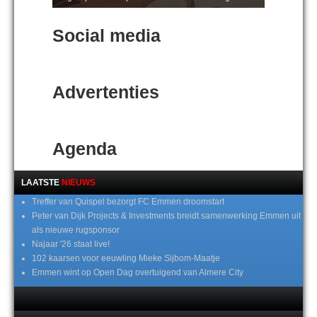
Social media
Advertenties
Agenda
LAATSTE
NIEUWS
Treffer van Quispel bezorgt FC Emmen droomstart
Peter van Dijk Projects & Investments breidt samenwerking Emmen uit
als nieuwe rugsponsor
Najaar '26 staat live!
102 kaarsen voor eeuwling Mieke Sijbom-Maatje
Emmen wint op Open Dag overtuigend van Almere City