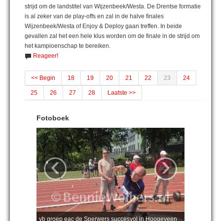
strijd om de landstitel van Wijzenbeek/Westa. De Drentse formatie
is al zeker van de play-offs en zal in de halve finales
Wijzenbeek/Westa of Enjoy & Deploy gaan treffen. In beide
gevallen zal het een hele klus worden om de finale in de strijd om
het kampioenschap te bereiken.
Reageer!
<< Begin
18
19
20
21
22
23
24
25
26
27
28
Laatste >>
Fotoboek
‹
›
vb groep eac de Sperwers succesvol in Hoogeveen