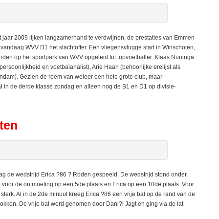
aar 2009 lijken langzamerhand te verdwijnen, de prestaties van Emmen
vandaag WVV D1 het slachtoffer. Een vliegensvlugge start in Winschoten,
erden op het sportpark van WVV opgeleid tot topvoetballer. Klaas Nuninga
ersoonlijkheid en voetbalanalist), Arie Haan (behoorlijke erelijst als
eendam). Gezien de roem van weleer een hele grote club, maar
l in de derde klasse zondag en alleen nog de B1 en D1 op divisie-
ten
ag de wedstrijd Erica ?86 ? Roden gespeeld. De wedstrijd stond onder
nd voor de ontmoeting op een 5de plaats en Erica op een 10de plaats. Voor
terk. Al in de 2de minuut kreeg Erica ?86 een vrije bal op de rand van de
rokken. De vrije bal werd genomen door Dani?l Jagt en ging via de lat