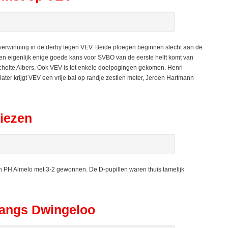
winning in de derby tegen VEV. Beide ploegen beginnen slecht aan de
e en eigenlijk enige goede kans voor SVBO van de eerste helft komt van
Scholte Albers. Ook VEV is tot enkele doelpogingen gekomen. Henri
ter krijgt VEV een vrije bal op randje zestien meter, Jeroen Hartmann
liezen
PH Almelo met 3-2 gewonnen. De D-pupillen waren thuis tamelijk
langs Dwingeloo