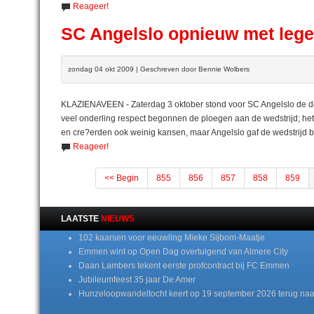
Reageer!
SC Angelslo opnieuw met leg
zondag 04 okt 2009 | Geschreven door Bennie Wolbers
KLAZIENAVEEN - Zaterdag 3 oktober stond voor SC Angelslo de de
veel onderling respect begonnen de ploegen aan de wedstrijd; he
en cre?erden ook weinig kansen, maar Angelslo gaf de wedstrijd 
Reageer!
<< Begin
855
856
857
858
859
LAATSTE
NIEUWS
102 kaarsen voor eeuwling Mieke Sijbom-Maatje
Emmen wint op Open Dag overtuigend van Almere City
Daan Lambers tekent eerste profcontract bij FC Emmen
Jubileumfeest 35 jaar De Amer
Hunzeloopwandeltocht keert op 19 september 2026 terug naa