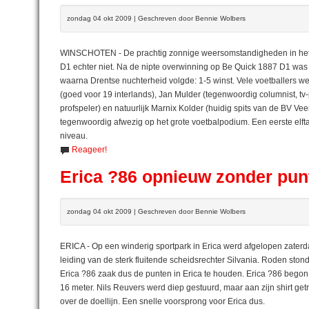
zondag 04 okt 2009 | Geschreven door Bennie Wolbers
WINSCHOTEN - De prachtig zonnige weersomstandigheden in het j
D1 echter niet. Na de nipte overwinning op Be Quick 1887 D1 was 
waarna Drentse nuchterheid volgde: 1-5 winst. Vele voetballers w
(goed voor 19 interlands), Jan Mulder (tegenwoordig columnist, tv-p
profspeler) en natuurlijk Marnix Kolder (huidig spits van de BV V
tegenwoordig afwezig op het grote voetbalpodium. Een eerste elfta
niveau.
Reageer!
Erica ?86 opnieuw zonder pun
zondag 04 okt 2009 | Geschreven door Bennie Wolbers
ERICA - Op een winderig sportpark in Erica werd afgelopen zaterd
leiding van de sterk fluitende scheidsrechter Silvania. Roden sto
Erica ?86 zaak dus de punten in Erica te houden. Erica ?86 begon s
16 meter. Nils Reuvers werd diep gestuurd, maar aan zijn shirt get
over de doellijn. Een snelle voorsprong voor Erica dus.