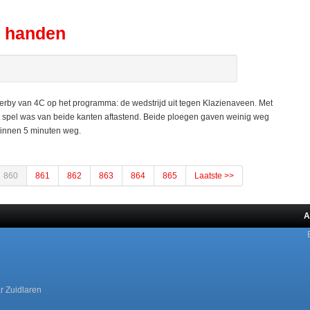
e handen
rby van 4C op het programma: de wedstrijd uit tegen Klazienaveen. Met
t spel was van beide kanten aftastend. Beide ploegen gaven weinig weg
binnen 5 minuten weg.
860
861
862
863
864
865
Laatste >>
A
r Zuidlaren