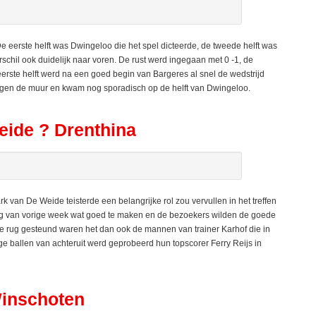
eerste helft was Dwingeloo die het spel dicteerde, de tweede helft was
schil ook duidelijk naar voren. De rust werd ingegaan met 0 -1, de
eerste helft werd na een goed begin van Bargeres al snel de wedstrijd
gen de muur en kwam nog sporadisch op de helft van Dwingeloo.
eide ? Drenthina
k van De Weide teisterde een belangrijke rol zou vervullen in het treffen
ag van vorige week wat goed te maken en de bezoekers wilden de goede
 de rug gesteund waren het dan ook de mannen van trainer Karhof die in
nge ballen van achteruit werd geprobeerd hun topscorer Ferry Reijs in
inschoten