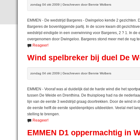
zondag 04 okt 2009 | Geschreven door Bennie Wolbers
EMMEN - De wedstrijd Bargeres - Dwingeloo kende 2 gezichten. De 
Bargeres de bovenliggende partij. In de score kwam dit gezichtsver
wedstrijd eindigde in een overwinning voor Bargeres, 2 ? 1. In de 
overgenomen door Dwingeloo. Bargeres stond meer met de rug te
Reageer!
Wind spelbreker bij duel De W
zondag 04 okt 2009 | Geschreven door Bennie Wolbers
EMMEN - Vooraf was al duidelijk dat de harde wind die het sportpar
tussen De Weide en Drenthina. De thuisploeg had na de nederla
lijn van de eerste 3 wedstrijd graag doortrekken. Door de wind in
de eerste helft de eerste speldenprikjes uitdeelden. Veelal met la
stelling te brengen.
Reageer!
EMMEN D1 oppermachtig in W