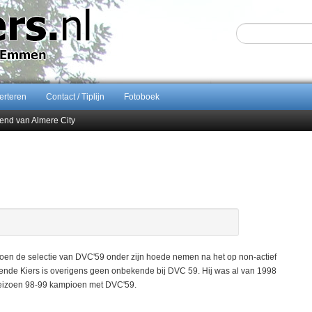
erteren
Contact / Tiplijn
Fotoboek
end van Almere City
ontract bij FC Emmen
 september 2026 terug naar Zuidlaren
Sijbom-Maatje
en de selectie van DVC'59 onder zijn hoede nemen na het op non-actief
ende Kiers is overigens geen onbekende bij DVC 59. Hij was al van 1998
 seizoen 98-99 kampioen met DVC'59.