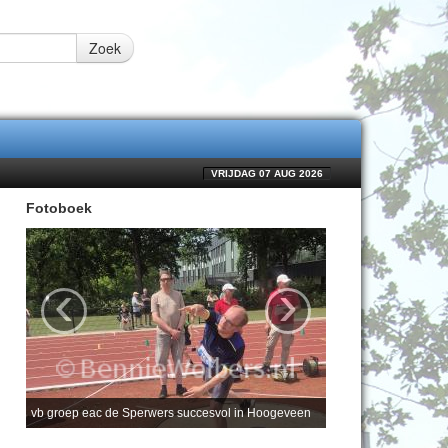
Zoek
VRIJDAG 07 AUG 2026
Fotoboek
‹
›
vb groep eac de Sperwers succesvol in Hoogeveen