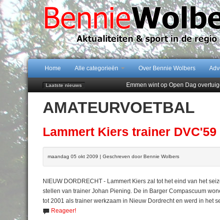
Home
Alle categorieën
Over Bennie Wolbers
Adv
Emmen wint op Open Dag overtuig
Laatste nieuws
Daan Lambers tekent eerste profc
AMATEURVOETBAL
Jubileumfeest 35 jaar De Amer
Hunzeloopwandeltocht keert op 19
102 kaarsen voor eeuwling Mieke 
Lammert Kiers trainer DVC'59
maandag 05 okt 2009 | Geschreven door Bennie Wolbers
NIEUW DORDRECHT - Lammert Kiers zal tot het eind van het seizo
stellen van trainer Johan Piening. De in Barger Compascuum won
tot 2001 als trainer werkzaam in Nieuw Dordrecht en werd in het
Reageer!