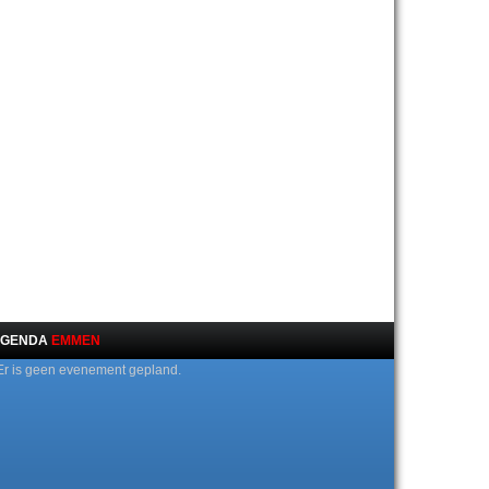
GENDA
EMMEN
Er is geen evenement gepland.